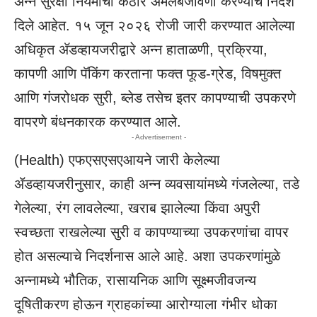
अन्न सुरक्षा नियमांची कठोर अंमलबजावणी करण्याचे निर्देश
दिले आहेत. १५ जून २०२६ रोजी जारी करण्यात आलेल्या
अधिकृत ॲडव्हायजरीद्वारे अन्न हाताळणी, प्रक्रिया,
कापणी आणि पॅकिंग करताना फक्त फूड-ग्रेड, विषमुक्त
आणि गंजरोधक सुरी, ब्लेड तसेच इतर कापण्याची उपकरणे
वापरणे बंधनकारक करण्यात आले.
- Advertisement -
(Health) एफएसएसएआयने जारी केलेल्या
ॲडव्हायजरीनुसार, काही अन्न व्यवसायांमध्ये गंजलेल्या, तडे
गेलेल्या, रंग लावलेल्या, खराब झालेल्या किंवा अपुरी
स्वच्छता राखलेल्या सुरी व कापण्याच्या उपकरणांचा वापर
होत असल्याचे निदर्शनास आले आहे. अशा उपकरणांमुळे
अन्नामध्ये भौतिक, रासायनिक आणि सूक्ष्मजीवजन्य
दूषितीकरण होऊन ग्राहकांच्या आरोग्याला गंभीर धोका