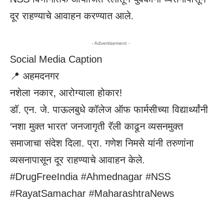
दूर राहण्याचे आवाहन करण्यात आले.
- Advertisement -
Social Media Caption
📍 अहमदनगर
नशेला नकार, आरोग्याला होकार!
डॉ. एन. जे. पाऊलबुधे कॉलेज ऑफ फार्मसीच्या विद्यार्थ्यांनी
‘नशा मुक्त भारत’ जनजागृती रॅली काढून व्यसनमुक्त
समाजाचा संदेश दिला. प्रा. गणेश निमसे यांनी तरुणांना
व्यसनापासून दूर राहण्याचे आवाहन केले.
#DrugFreeIndia #Ahmednagar #NSS
#RayatSamachar #MaharashtraNews