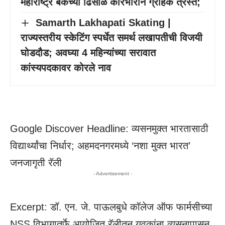
महाराष्ट्र बँकेच्या ढिसाळ कारभाराने ग्राहक त्रस्त;
Samarth Lakhapati Skating |
राज्यस्तरीय स्केटिंग स्पर्धेत समर्थ लखापतीची विजयी
घोडदौड; अवघ्या 4 महिन्यांच्या सरावात
कांस्यपदकावर कोरले नाव
Google Discover Headline: व्यसनमुक्त भारतासाठी
विद्यार्थ्यांचा निर्धार; अहमदनगरमध्ये ‘नशा मुक्त भारत’
जनजागृती रॅली
- Advertisement -
Excerpt: डॉ. एन. जे. पाऊलबुधे कॉलेज ऑफ फार्मसीच्या
NSS विभागातर्फे आयोजित रॅलीतून युवकांना व्यसनापासून