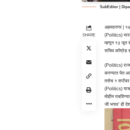
SubEditor | Dipa
अहमदनगर | १४
(Politics) भारत
SHARE
म्हणून १३ जून र
सचिव कॉम्रेड स
(Politics) राज्
करण्यात येत आह
तसेच १ सप्टेंब
(Politics) याच 
मोहीम राबविण्य
जी भगाव’ ही द