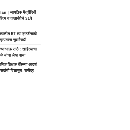
 | जागतिक मैत्रीदिनी
हित्य व कलासेवेचे 31वे
यातील 57 व्या इफ्फीसाठी
रपटांना सुवर्णसंधी
भाऊ साठे : साहित्याचा
ाकळे यांचा लेख वाचा
क शिक्षक बँकेच्या आदर्श
दांची दिशाभूल- राजेंद्र