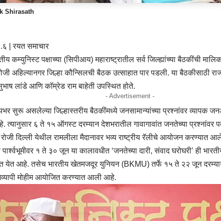
k Shirasath
.६ | रयत समाचार
ीय कम्युनिस्ट पक्षाच्या (सिपीआय) महाराष्ट्रातील सर्व जिल्ह्यांच्या बैठकींची मा
ोजी अहिल्यानगर जिल्हा कौन्सिलची बैठक उत्साहात पार पडली. या बैठकीसाठी राज्य कें
ुभाष लांडे आणि कॉम्रेड राम बाहेती उपस्थित होते.
- Advertisement -
यभर सुरू असलेल्या जिल्हास्तरीय बैठकींमध्ये जनसामान्यांच्या प्रश्नांवर व्यापक ज
े. त्यानुसार ६ ते १५ ऑगस्ट दरम्यान देशभरातील गावागावांत जनतेच्या प्रश्नांवर 
र रोजी दिल्ली येथील रामलीला मैदानावर भव्य राष्ट्रीय रॅलीचे आयोजन करण्यात आल
पार्श्वभूमीवर १ ते ३० जून या कालावधीत ‘जनतेच्या दारी, संवाद घरोघरी’ ही भारतीय
ात येत आहे. तसेच भारतीय खेतमजदूर युनियन (BKMU) तर्फे १५ ते २२ जून दरम्यान 
ेशव्यापी मोहीम आयोजित करण्यात आली आहे.