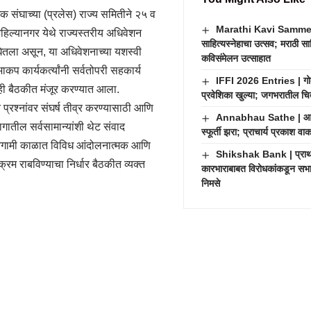
 संघाच्या (प्रलेस) राज्य समितीने २५ व
Marathi Kavi Sammelan
हिल्यानगर येथे राज्यस्तरीय अधिवेशन
साहित्यस्नेहाचा उत्सव; मराठी सा
 घेतला असून, या अधिवेशनाच्या यशस्वी
कविसंमेलन उत्साहात
प कार्यकर्त्यांनी सर्वतोपरी सहकार्य
IFFI 2026 Entries | गोव्
ही बैठकीत मंजूर करण्यात आला.
प्रवेशिका खुल्या; जगभरातील चित्
 प्रश्नांवर संघर्ष तीव्र करण्यासाठी आणि
Annabhau Sathe | आण्णा
गातील सर्वसामान्यांशी थेट संवाद
स्फूर्ती झरा; प्राचार्य प्रकाश व
आगामी काळात विविध आंदोलनात्मक आणि
Shikshak Bank | प्राथमि
्रम राबविण्याचा निर्धार बैठकीत व्यक्त
कारभाराबाबत विरोधकांकडून सभास
निमसे