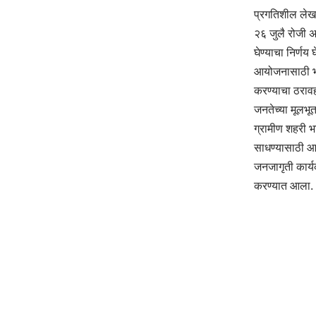
प्रगतिशील लेखक
२६ जुलै रोजी अ
घेण्याचा निर्णय
आयोजनासाठी भाक
करण्याचा ठराव
जनतेच्या मूलभूत
ग्रामीण शहरी भा
साधण्यासाठी 
जनजागृती कार्यक
करण्यात आला.