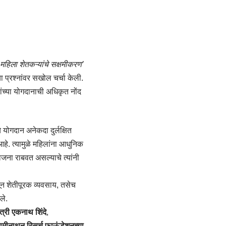
‘महिला शेतकऱ्यांचे सक्षमीकरण’
या प्रश्नांवर सखोल चर्चा केली.
ंच्या योगदानाची अधिकृत नोंद
 योगदान अनेकदा दुर्लक्षित
 आहे. त्यामुळे महिलांना आधुनिक
योजना राबवत असल्याचे त्यांनी
तून शेतीपूरक व्यवसाय, तसेच
ले.
त्री एकनाथ शिंदे
,
वामीनाथन रिसर्च फाऊंडेशनच्या