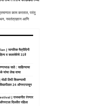
 प्रमाणात काम करतात, परंतु
ोधन, नवतंत्रज्ञान आणि
 | जागतिक मैत्रीदिनी
हित्य व कलासेवेचे 31वे
भाऊ साठे : साहित्याचा
ाकळे यांचा लेख वाचा
ोडी लिपी शिकण्याची
णे विद्यापीठात 24 ऑगस्टपासून
tival | राजधानीत रंगणार
9 ऑगस्टला दिल्लीत पहिला