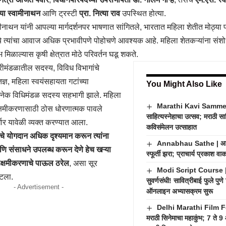
म्या स्वामीनाथन
आणि ट्रस्टी
प्रा. नित्या राव
उपस्थित होत्या.
ामीनाथन यांनी आपल्या मार्गदर्शनपर भाषणात सांगितले, भारतात महिला शेतीत मोठ्या
्ये त्यांचा आवाज अधिक प्रभावीपणे पोहोचणे आवश्यक आहे. महिला शेतकऱ्यांना संश
भ मिळाल्यास कृषी क्षेत्रात मोठे परिवर्तन घडू शकते.
्रीमंडळातील सदस्य, विविध विभागांचे
्ञ, महिला स्वयंसहायता गटांच्या
You Might Also Like
अनेक विधिमंडळ सदस्य सहभागी झाले. महिला
Marathi Kavi Sammelan
सक्षमीकरणासाठी ठोस धोरणात्मक पावले
साहित्यस्नेहाचा उत्सव; मराठी सा
धार यावेळी व्यक्त करण्यात आला.
कविसंमेलन उत्साहात
ंचे योगदान अधिक दृश्यमान करून त्यांना
Annabhau Sathe | आण्णा
णि संसाधने उपलब्ध करून देणे हेच खऱ्या
स्फूर्ती झरा; प्राचार्य प्रकाश व
सक्षमीकरणाचे पाऊल ठरेल
, असा सूर
Modi Script Course | म
मटला.
सुवर्णसंधी! सावित्रीबाई फुले पु
- Advertisement -
ऑनलाइन अभ्यासक्रम सुरू
Delhi Marathi Film Fes
मराठी सिनेमाचा महाकुंभ; 7 ते 