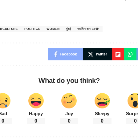
RICULTURE
POLITICS
WOMEN
मुंबई
स्वामिनाथन आयोग
Facebook
Twitter
What do you think?
Sad
Happy
Joy
Sleepy
Surpr
0
0
0
0
0