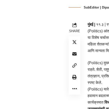
SubEditor | Dipa
मुंबई |
११.३ | 
(Politics) आं
SHARE
या विशेष चर्चास
महिला शेतकऱ्या
आणि मान्यता मिळ
(Politics) मुख्
राहते. शेती, पश
तंत्रज्ञान, प्र
स्पष्ट केले.
(Politics) याव
हवामान बदलाच्य
कार्यक्रमात
विध
उपमुख्यमंत्री स