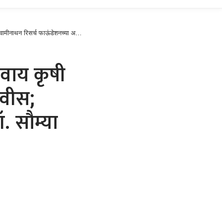
ा डॉ. सौम्या स्वामीनाथन यांची विशेष उपस्थिती
िवाय कृषी
णवीस;
ॉ. सौम्या