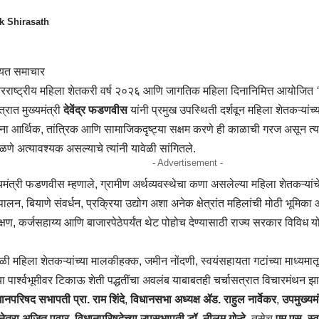
k Shirasath
रयत समाचार
तरराष्ट्रीय महिला शेतकरी वर्ष २०२६ आणि जागतिक महिला दिनानिमित्त आयोजित
त्रात मुख्यमंत्री
देवेंद्र फडणवीस
यांनी प्रमुख उपस्थिती दर्शवून महिला शेतकऱ्यांच्
ंना आर्थिक, तांत्रिक आणि सामाजिकदृष्ट्या सक्षम करणे ही काळाची गरज असून त्या
णे अत्यावश्यक असल्याचे त्यांनी यावेळी सांगितले.
- Advertisement -
यमंत्री फडणवीस म्हणाले, ग्रामीण अर्थव्यवस्थेचा कणा असलेल्या महिला शेतकऱ्यांचे
ुपालन, बियाणे संवर्धन, प्रक्रिया उद्योग अशा अनेक क्षेत्रांत महिलांची मोठी भूमिका
शिक्षण, कर्जसहाय्य आणि बाजारपेठेपर्यंत थेट पोहोच देण्यासाठी राज्य सरकार विविध 
ेळी महिला शेतकऱ्यांच्या मालकीहक्क, जमीन नोंदणी, स्वयंसहायता गटांच्या माध्यमा
ा पार्श्वभूमीवर टिकाऊ शेती पद्धतींचा अवलंब याबाबतही चर्चासत्रात विचारमंथन झा
ानपरिषद सभापती प्रा. राम शिंदे
,
विधानसभा अध्यक्ष ॲड. राहुल नार्वेकर
,
उपमुख्यमं
ुनेत्रा अजित पवार
,
विधानपरिषदेच्या उपसभापती डॉ. नीलम गोऱ्हे
, तसेच
एम.एस. स्