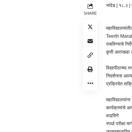
नांदेड | १८.२ 
SHARE
महाविद्यालयांत
Teerth Marathw
राबविण्याचे निर
कृती आराखडा आ
विद्यापीठाच्या 
निदर्शनास आल्या
प्रक्रियेत सक्
महाविद्यालयां
कार्यक्रमांचे आ
वाढविणे
स्पर्धा परीक्षा म
उपक्रमाधारित अ