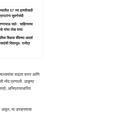
यातील 57 व्या इफ्फीसाठी
रपटांना सुवर्णसंधी
भाऊ साठे : साहित्याचा
ाकळे यांचा लेख वाचा
क शिक्षक बँकेच्या आदर्श
दांची दिशाभूल- राजेंद्र
िटल माध्यमांचा वाढता वापर आणि
 नोंद प्रणाली. उत्कृष्ट
 सत्रे, अभिप्रायाधारित
िले असून, या उपक्रमाचा