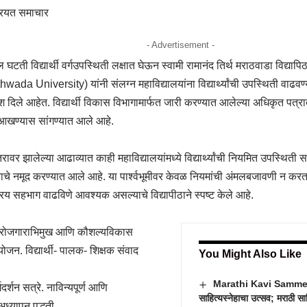
| रयत समाचार
- Advertisement -
ील घटती विद्यार्थी वर्गउपस्थिती लक्षात घेऊन स्वामी रामानंद तिर्थ मराठवाडा व
ada University) यांनी संलग्न महाविद्यालयांना विद्यार्थ्यांची उपस्थिती वाढ
्देश दिले आहेत. विद्यार्थी विकास विभागामार्फत जारी करण्यात आलेल्या अधिकृत पत्रा
खण्यास सांगण्यात आले आहे.
स्तरावर झालेल्या आढाव्यात काही महाविद्यालयांमध्ये विद्यार्थ्यांची नियमित उपस्थि
चे नमूद करण्यात आले आहे. या पार्श्वभूमीवर केवळ नियमांची अंमलबजावणी न करता विद
रिय सहभाग वाढविणे आवश्यक असल्याचे विद्यापीठाने स्पष्ट केले आहे.
ना रोजगाराभिमुख आणि कौशल्यविकास
योजन. विद्यार्थी- पालक- शिक्षक संवाद
You Might Also Like
Marathi Kavi Sammelan
ार्गदर्शन सत्रे. नाविन्यपूर्ण आणि
साहित्यस्नेहाचा उत्सव; मराठी सा
ध्यापन पद्धती