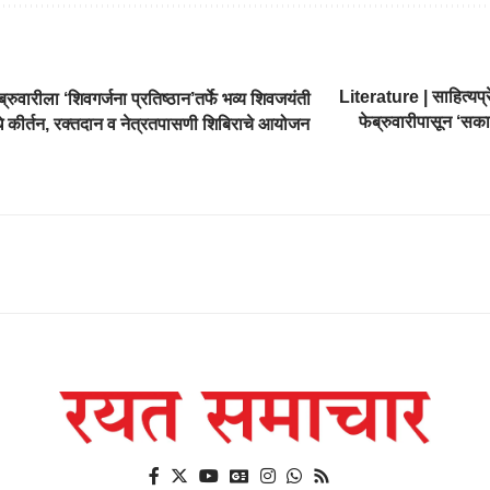
Literature | साहित्यप्र
रुवारीला ‘शिवगर्जना प्रतिष्ठान’तर्फे भव्य शिवजयंती
फेब्रुवारीपासून ‘सक
े कीर्तन, रक्तदान व नेत्रतपासणी शिबिराचे आयोजन