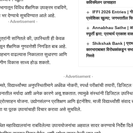
कविसंमेलन उत्साहात
ा सहभागातून विविध शैक्षणिक उपक्रम राबविणे,
IFFI 2026 Entries | गोव्
ष भर देण्याचे सुचविण्यात आले आहे.
प्रवेशिका खुल्या; जगभरातील चित्
- Advertisement -
Annabhau Sathe | आण्णा
स्फूर्ती झरा; प्राचार्य प्रकाश व
ुत्रांनी सांगितले की, उपस्थिती ही केवळ
Shikshak Bank | प्राथमि
 नसून शैक्षणिक गुणवत्तेशी निगडित बाब आहे.
कारभाराबाबत विरोधकांकडून सभास
 सहभाग वाढल्यास निकालात सुधारणा आणि
निमसे
सर्वांगीण विकास साध्य होऊ शकतो.
- Advertisement -
या मते, विद्यार्थ्यांच्या अनुपस्थितीमागे अर्धवेळ नोकरी, स्पर्धा परीक्षांची तयारी, डिज
पनातील मर्यादा अशी अनेक कारणे असू शकतात. त्यामुळे संस्थांनी डिजिटल उपस्थिती
रोत्साहन योजना. उद्योगसंलग्न प्रशिक्षण आणि इंटर्नशिप. माजी विद्यार्थ्यांशी संवाद
ा या पूरक उपायांचाही विचार करावा असे सुचविले.
बंधित महाविद्यालयांना राबविलेल्या उपाययोजनांचा अहवाल सादर करण्याचे निर्देश द