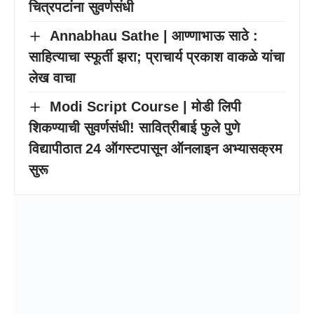
Mithila va Maithila Rajavamshacha
Itihasa By Gangabai