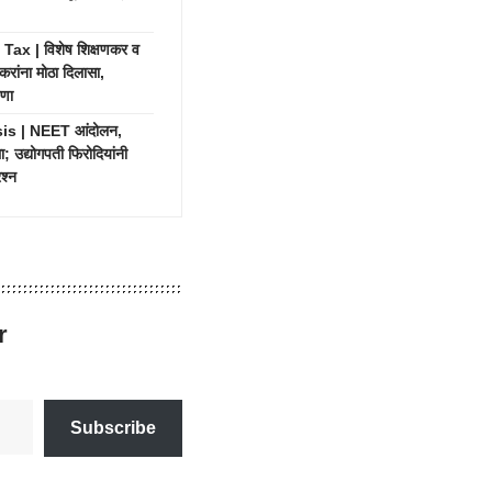
ax | विशेष शिक्षणकर व
रकरांना मोठा दिलासा,
षणा
is | NEET आंदोलन,
; उद्योगपती फिरोदियांनी
श्न
r
Subscribe