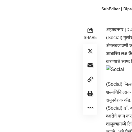
SubEditor | Dipa
अहमदनगर | २७
(Social) मुलांच
SHARE
अंमलबजावणी कर
आधारित लक्ष क
करण्याचे स्पष्ट
(Social) जिल्ह
शल्यचिकित्सक ड
समुपदेशक ॲड. स
(Social) डॉ. आश
दक्षतेने काम कर
तालुक्यांमध्ये ल
करावे, असे निर्दे