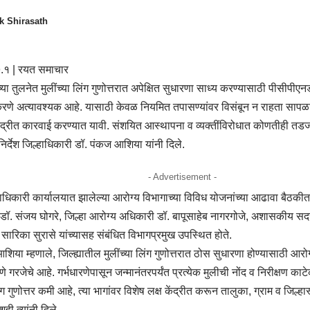
k Shirasath
.१ | रयत समाचार
्या तुलनेत मुलींच्या लिंग गुणोत्तरात अपेक्षित सुधारणा साध्य करण्यासाठी पीसीपीएन
णे अत्यावश्यक आहे. यासाठी केवळ नियमित तपासण्यांवर विसंबून न राहता सापळ
ेंद्रीत कारवाई करण्यात यावी. संशयित आस्थापना व व्यक्तींविरोधात कोणतीही 
 निर्देश जिल्हाधिकारी डॉ. पंकज आशिया यांनी दिले.
- Advertisement -
ाधिकारी कार्यालयात झालेल्या आरोग्य विभागाच्या विविध योजनांच्या आढावा बैठकीत 
ॉ. संजय घोगरे, जिल्हा आरोग्य अधिकारी डॉ. बापूसाहेब नागरगोजे, अशासकीय सदस
ारिका सुरासे यांच्यासह संबंधित विभागप्रमुख उपस्थित होते.
िया म्हणाले, जिल्ह्यातील मुलींच्या लिंग गुणोत्तरात ठोस सुधारणा होण्यासाठी आरोग्
णे गरजेचे आहे. गर्भधारणेपासून जन्मानंतरपर्यंत प्रत्येक मुलीची नोंद व निरीक्षण काट
िंग गुणोत्तर कमी आहे, त्या भागांवर विशेष लक्ष केंद्रीत करून तालुका, ग्राम व जिल्ह
शही त्यांनी दिले.