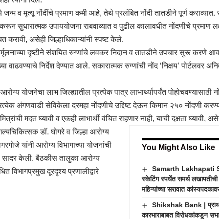
्ये जन्म व मृत्यू नोंदींचे प्रमाण कमी आहे, तेथे प्रलंबित नोंदी तातडीने पूर्ण कराव्या
ून सुधारात्मक उपाययोजना राबवाव्यात व पुढील कालावधीत नोंदणीचे प्रमाण लक्
त करावी, असेही जिल्हाधिकाऱ्यांनी स्पष्ट केले.
िर्मूलनाच्या दृष्टीने संशयित रुग्णांचे लवकर निदान व तातडीने उपचार सुरू करणे 
या वाढवण्याचे निर्देश देण्यात आले. सकारात्मक रुग्णांची नोंद ‘निक्षय’ पोर्टलवर अनिव
आरोग्य योजनेचा लाभ जिल्ह्यातील प्रत्येक पात्र लाभार्थ्यापर्यंत पोहोचवण्यासाठी 
रत्येक अंगणवाडी सेविकेला दरमहा नोंदणीचे उद्दिष्ट देऊन किमान २५० नोंदणी करण्य
ित्रांची मदत घ्यावी व एकही लाभार्थी वंचित राहणार नाही, याची दक्षता घ्यावी, असेह
शल्यचिकित्सक डॉ. घोगरे व जिल्हा आरोग्य
गरगोजे यांनी आरोग्य विभागाच्या योजनांची
You Might Also Like
ी सादर केली. बैठकीस तालुका आरोग्य
Samarth Lakhapati Ska
ित विभागप्रमुख दूरदृश्य प्रणालीद्वारे
स्केटिंग स्पर्धेत समर्थ लखापती
महिन्यांच्या सरावात कांस्यपदकाव
Shikshak Bank | प्राथमि
कारभाराबाबत विरोधकांकडून सभास