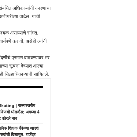
त. संबंधित अधिकाऱ्यांनी कारणांचा
षणीयरीत्या वाढेल, याची
आवश्यक असल्याचे सांगत,
ार्यपणे करावी, असेही त्यांनी
नोंदणीचे प्रमाण वाढवण्यावर भर
ाच्या सूचना देण्यात आल्या.
ी जिल्हाधिकाऱ्यांनी सांगितले.
ting | राज्यस्तरीय
ची विजयी घोडदौड; अवघ्या 4
र कोरले नाव
क शिक्षक बँकेच्या आदर्श
दांची दिशाभूल- राजेंद्र