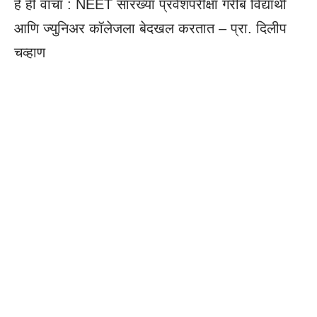
हे ही वाचा :
NEET सारख्या प्रवेशपरीक्षा गरीब विद्यार्थी
आणि ज्युनिअर कॉलेजला बेदखल करतात – प्रा. दिलीप
चव्हाण