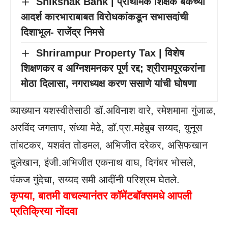
Shikshak Bank | प्राथमिक शिक्षक बँकेच्या
आदर्श कारभाराबाबत विरोधकांकडून सभासदांची
दिशाभूल- राजेंद्र निमसे
Shrirampur Property Tax | विशेष
शिक्षणकर व अग्निशमनकर पूर्ण रद्द; श्रीरामपूरकरांना
मोठा दिलासा, नगराध्यक्ष करण ससाणे यांची घोषणा
व्याख्यान यशस्वीतेसाठी डॉ.अविनाश वारे, रमेशमामा गुंजाळ,
अरविंद जगताप, संध्या मेढे, डॉ.प्रा.महेबुब सय्यद, युनूस
तांबटकर, यशवंत तोडमल, अभिजीत दरेकर, असिफखान
दुलेखान, इंजी.अभिजीत एकनाथ वाघ, दिगंबर भोसले,
पंकज गुंदेचा, सय्यद समी आदींनी परिश्रम घेतले.
कृपया, बातमी वाचल्यानंतर कॉमेंटबॉक्समधे आपली
प्रतिक्रिया नोंदवा