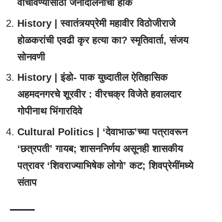
वाचविण्यासाठी जनांदोलनाची हाक
History | स्वातंत्र्यप्रेमी महावीर विठोजीराजे
होळकरांची एवढी कृर हत्या का? स्मृतिवार्ता, संजय
सोनवणी
History | इंडो- पाक युध्दातील ऐतिहासिक
अहमदनगरचे शूरवीर : वीरचक्र विजेते हवालदार
गोपीनाथ भिंगारदिवे
Cultural Politics | ‘देवाभाऊ’च्या पत्रावरून
‘छत्रपती’ गायब; शासननिर्णय असूनही शासकीय
पत्रावर ‘शिवराज्याभिषेक लोगो’ कट; शिवप्रेमींमध्ये
संताप