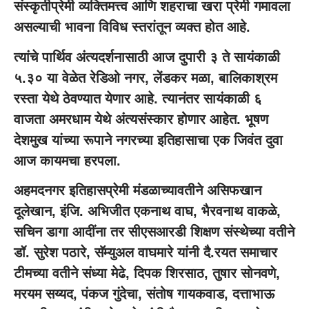
संस्कृतीप्रेमी व्यक्तिमत्त्व आणि शहराचा खरा प्रेमी गमावला
असल्याची भावना विविध स्तरांतून व्यक्त होत आहे.
त्यांचे पार्थिव अंत्यदर्शनासाठी आज दुपारी ३ ते सायंकाळी
५.३० या वेळेत रेडिओ नगर, लेंडकर मळा, बालिकाश्रम
रस्ता येथे ठेवण्यात येणार आहे. त्यानंतर सायंकाळी ६
वाजता अमरधाम येथे अंत्यसंस्कार होणार आहेत. भूषण
देशमुख यांच्या रूपाने नगरच्या इतिहासाचा एक जिवंत दुवा
आज कायमचा हरपला.
अहमदनगर इतिहासप्रेमी मंडळाच्यावतीने असिफखान
दूलेखान, इंजि. अभिजीत एकनाथ वाघ, भैरवनाथ वाकळे,
सचिन डागा आदींना तर सीएसआरडी शिक्षण संस्थेच्या वतीने
डॉ. सुरेश पठारे, सॅम्युअल वाघमारे यांनी दै.रयत समाचार
टीमच्या वतीने संध्या मेढे, दिपक शिरसाठ, तुषार सोनवणे,
मरयम सय्यद, पंकज गुंदेचा, संतोष गायकवाड, दत्ताभाऊ