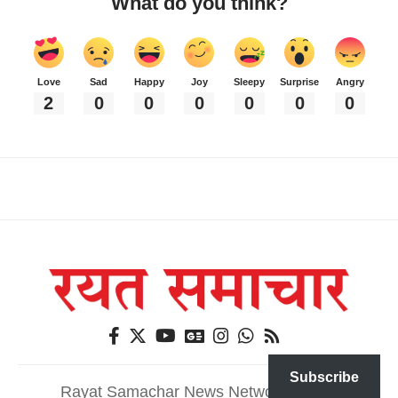
What do you think?
Love
Sad
Happy
Joy
Sleepy
Surprise
Angry
2
0
0
0
0
0
0
Subscribe
Rayat Samachar News Network@2026