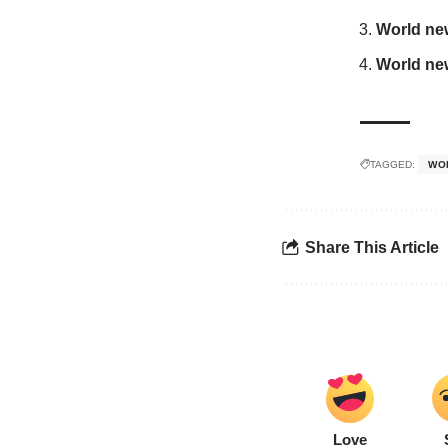
World news |
World news 
TAGGED:
WO
Share This Article
Love