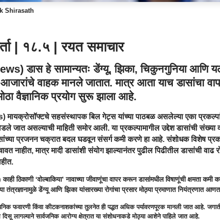
k Shirasath
र्ता | १८.५ | रयत समाचार
news
) डास हे सामान्यतः डेंग्यू, झिका, चिकुनगुनिया आणि य
आजारांचे वाहक मानले जातात. मात्र आता याच डासांचा व
ोठा वैज्ञानिक प्रयोग सुरू झाला आहे.
s
) मायक्रोसॉफ्टचे सहसंस्थापक बिल गेट्स यांच्या पाठबळ असलेल्या एका प्रकल्प
ले जात असल्याची माहिती समोर आली. या प्रकल्पामागील उद्देश डासांची संख्या
ांच्या प्रजनन चक्रात बदल घडवून संसर्ग कमी करणे हा आहे. संशोधक विशेष प्र
ावत नाहीत, मात्र मादी डासांशी संयोग झाल्यानंतर पुढील पिढीतील डासांची वाढ रोख
ाहीत.
) काही ठिकाणी ‘वोल्बाकिया’ नावाच्या जीवाणूंचा वापर करून डासांमधील विषाणूंची क्षमता कमी क
े, या तंत्रज्ञानामुळे डेंग्यू आणि झिका यांसारख्या रोगांचा प्रसार मोठ्या प्रमाणात नियंत्रणात 
ायनिक फवारणी किंवा कीटकनाशकांच्या तुलनेत ही पद्धत अधिक पर्यावरणपूरक मानली जात आहे. जगातील व
दिसू लागल्याने सार्वजनिक आरोग्य क्षेत्रात या संशोधनाकडे मोठ्या आशेने पाहिले जात आहे.