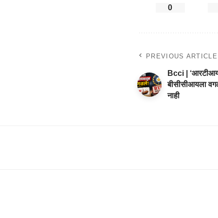
0
PREVIOUS ARTICLE
Bcci | ‘आरटीआय’ 
बीसीसीआयला वगळल
नाही