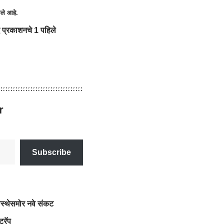
ेले आहे.
 प्रकाशनचे 1 पहिले
r
Subscribe
वस्थेसमोर नवे संकट
्रॅप