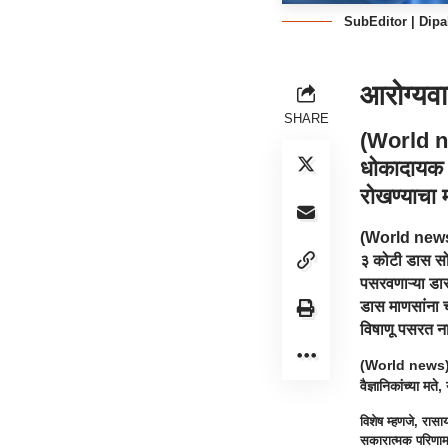
SubEditor | Dipa
आरोग्यवा
SHARE
(
World 
धोकादायक 
रोखण्याचा म
(
World new
३ कोटी डास सोड
पसरवणाऱ्या डास
डास माणसांना च
विषाणू पसरत न
(
World news
वैज्ञानिकांच्या मत
विशेष म्हणजे, रास
सकारात्मक परिणाम 