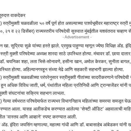
गुरुदत्त वाकदेकर
्रीमुक्ती चळवळीला ५० वर्षे पूर्ण होत असल्याच्या पार्श्वभूमीवर महाराष्ट्र स्त्री मु
, २१ व २२ डिसेंबर) राज्यस्तरीय परिषदेची सुरुवात मुंबईतील यशवंतराव चव्हाण से
- Advertisement -
 खा. सुप्रिया सुळे यांच्या हस्ते झाले. प्रमुख पाहुण्या म्हणून ज्येष्ठ विधिज्ञ अ‍ॅड. 
स्त्री मुक्ती परिषदेच्या अध्यक्ष शारदा साठे उपस्थित होत्या. मंचावर डॉ. छाया दातार,
 डॉ. चयनिका शहा, लता भिसे-सोनावणे, हसीना खान, अमोल केरकर, सुनीता बागल, 
स्थित होत्या. अहिल्यानगरहून संध्या मेढे आणि सहकारी सहभागी झाल्या होत्या.
्त्रीमुक्ती चळवळीच्या परंपरेनुसार स्त्रीमुक्ती गीतांच्या सादरीकरणाने परिषदेची
०० हून अधिक विविध जाती, धर्म, पंथांतील महिला प्रतिनिधी आणि ट्रान्सजेंडर यांनी
रीमुक्ती संघटनांचा सक्रिय सहभाग लाभला.
ेल्या वर्षभरात परिषदेमार्फत राज्यभर विभागनिहाय महिलांच्या समस्या समजून घेऊन 
ण्यात आला. यासह अलीकडेच करण्यात आलेल्या ‘सेफ्टी ऑडिट’ अहवालाची माहिती
भातील ‘वास्तव आणि आव्हाने’ स्पष्ट करण्यात आली.
अ‍ॅड. इंदिरा जयसिंग म्हणाल्या, महात्मा गांधी आणि डॉ. बाबासाहेब आंबेडकर यांनी खऱ