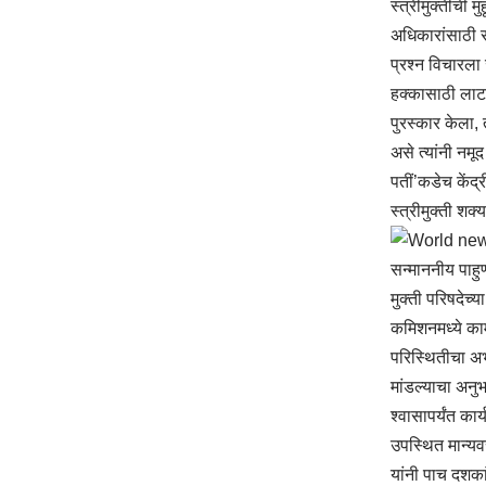
स्त्रीमुक्तीची 
अधिकारांसाठी स
प्रश्न विचारला 
हक्कासाठी लाटणे
पुरस्कार केला, 
असे त्यांनी नमू
पतीं’कडेच केंद्
स्त्रीमुक्ती शक्
सन्माननीय पाहुण्
मुक्ती परिषदेच्य
कमिशनमध्ये का
परिस्थितीचा अभ
मांडल्याचा अनु
श्वासापर्यंत कार
उपस्थित मान्यव
यांनी पाच दशका