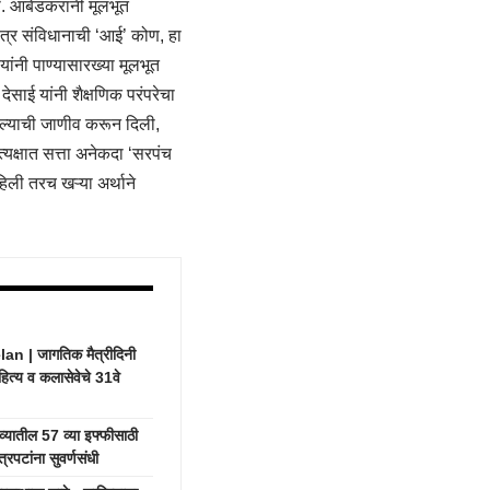
ॉ. आंबेडकरांनी मूलभूत
त्र संविधानाची ‘आई’ कोण, हा
यांनी पाण्यासारख्या मूलभूत
ेसाई यांनी शैक्षणिक परंपरेचा
 असल्याची जाणीव करून दिली,
त्यक्षात सत्ता अनेकदा ‘सरपंच
हिली तरच खऱ्या अर्थाने
 | जागतिक मैत्रीदिनी
हित्य व कलासेवेचे 31वे
यातील 57 व्या इफ्फीसाठी
रपटांना सुवर्णसंधी