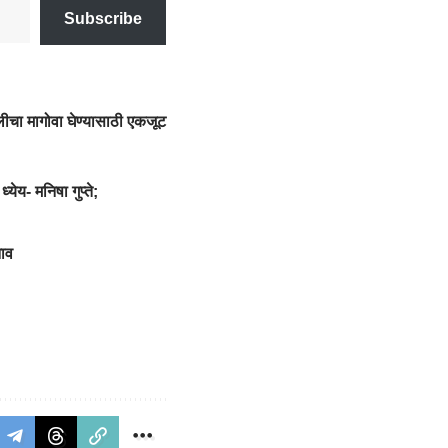
Subscribe
लीचा मागोवा घेण्यासाठी एकजूट
येय- मनिषा गुप्ते;
ाव