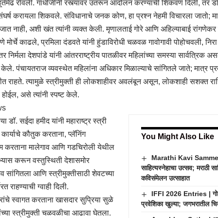
मुहूर्तमेढ रोवली. गांधीजींनी रस्त्यावर उतरून आंदोलन करण्याची शिकवण दिली, तर ड
ंघर्ष करायला शिकवले. संविधानाचे जनक कोण, हा प्रश्न नेहमी विचारला जातो; मा
जात नाही, अशी खंत त्यांनी व्यक्त केली. मृणालताई गोरे आणि अहिल्याबाई रांगणेकर 
 मोर्चे काढले, प्रमिला दंडवते यांनी हुंडाविरोधी चळवळ गावोगावी पोहोचवली, निरा द
तर निर्मला देशपांडे यांनी आंतरराष्ट्रीय पातळीवर महिलांच्या समस्या सार्वत्रिक
द केले. पंचायतराज व्यवस्थेत महिलांना अधिकार मिळाल्याचे सांगितले जाते; मात्र प्र
रीत राहते. त्यामुळे स्त्रीमुक्ती ही लोकशाहीवर अवलंबून असून, लोकशाही सशक्त रा
य होईल, असे त्यांनी स्पष्ट केले.
या डॉ. सईदा हमीद यांनी महाराष्ट्र स्त्री
ा कार्याचे कौतुक करताना, प्लॅनिंग
You Might Also Like
म करताना मालेगाव आणि गडचिरोली येथील
Marathi Kavi Sammelan
्यास करून वस्तुस्थिती देशासमोर
साहित्यस्नेहाचा उत्सव; मराठी सा
भव सांगितला आणि स्त्रीमुक्तीसाठी शेवटच्या
कविसंमेलन उत्साहात
्यरत राहण्याची ग्वाही दिली.
IFFI 2026 Entries | गोव्
रांचे स्वागत करताना खासदार सुप्रिया सुळे
प्रवेशिका खुल्या; जगभरातील चित्
ंच्या स्त्रीमुक्ती चळवळीचा आढावा घेतला.