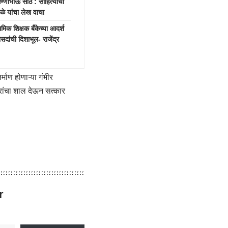
भाऊ साठे : साहित्याचा
ाकळे यांचा लेख वाचा
क शिक्षक बँकेच्या आदर्श
दांची दिशाभूल- राजेंद्र
माण होणाऱ्या गंभीर
वरांचा शाल देऊन सत्कार
r