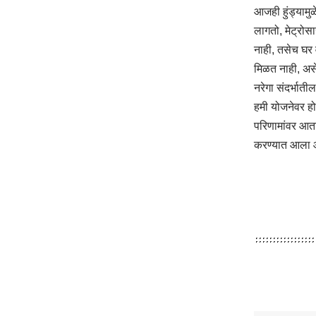
आजही हुंड्यामुळे
लागतो, मेट्रोसा
नाही, तसेच घर व
मिळत नाही, असे 
नरेगा संदर्भाती
हमी योजनेवर होण
परिणामांवर आता
करण्यात आला आण