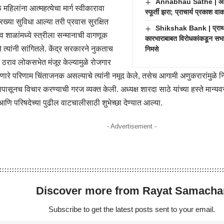
Annabhau Sathe | आण्णा
 महिलांना आत्महत्येचा मार्ग स्वीकारावा
स्फूर्ती झरा; प्राचार्य प्रकाश व
रख्या सुविधा आल्या तरी प्रवास सुरक्षित
Shikshak Bank | प्राथमि
 शाळांमध्ये स्त्रीला सन्मानाची वागणूक
कारभाराबाबत विरोधकांकडून सभास
त्यांनी सांगितले. केंद्र सरकारने नुकताच
निमसे
ल ठराव लोकसभेत मंजूर केल्यामुळे रोजगार
ारे परिणाम चिंताजनक असल्याचे त्यांनी नमूद केले, तसेच आगामी अणुकरारांमुळे निर्
पासूनच विचार करण्याची गरज व्यक्त केली. अध्यक्ष शारदा साठे यांच्या हस्ते मान्य
ि परिषदेच्या पुढील वाटचालीसाठी शुभेच्छा देण्यात आल्या.
- Advertisement -
Discover more from Rayat Samacha
Subscribe to get the latest posts sent to your email.