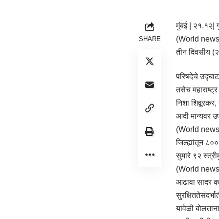
मुंबई | २१.१२| 
(World news) स्त
SHARE
तीन दिवसीय (२०
परिषदेचे उद्घाटन
तसेच महाराष्ट्र 
निशा शिवूरकर,
आदी मान्यवर उप
(World news) स
जिल्ह्यांतून ८
सुमारे ९२ स्त्
(World news) ग
आढावा सादर कर
सुरक्षिततेसंदर्
यावेळी बोलताना 