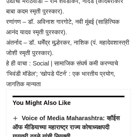
उद्याचा मराठवाडा – राम शेवडीकर, नांदेड (कादंबरीकार
बाबा कदम स्मृती पुरस्कार).
रणांगण – डॉ. अविनाश गारगोटे, नवी मुंबई (साहित्यिक
आनंद यादव स्मृती पुरस्कार).
अंतर्नाद – डॉ. धर्मेंद्र मुल्हेरकर, नाशिक (पं. महादेवशास्त्री
जोशी स्मृती पुरस्कार).
हे ही वाचा :
Social | सामाजिक संघर्ष कमी करण्याचे
‘भिवंडी मॉडेल’; ‘खोपडे पॅटर्न’ : एक भारतीय प्रयोग,
जागतिक मान्यता
You Might Also Like
Voice of Media Maharashtra: व्हॉईस
ऑफ मीडियाच्या महाराष्ट्र राज्य कोषाध्यक्षपदी
गायत्री ढवळे यांची नियुक्ती