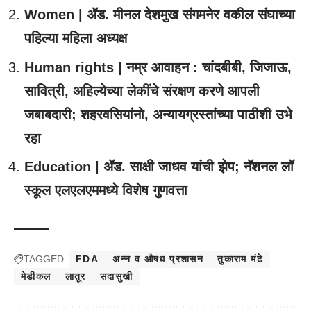
Women | ॲड. मीनल देशमुख संगमनेर वकील संघाच्या
पहिल्या महिला अध्यक्ष
Human rights | नम्र आवाहन : चांदबीबी, जिजाऊ,
सावित्री, अहिल्येच्या लेकींचे संरक्षण करणे आपली
जबाबदारी; शहरवसियांनो, अन्यायग्रस्तांच्या पाठीशी उभे
रहा
Education | ॲड. साक्षी जाधव यांची झेप; नॅशनल लॉ
स्कूल एलएलएममध्ये विशेष गुणवत्ता
TAGGED:
FDA
अन्न व औषध प्रशासन
तुकाराम मंढे
मेडीकल
लातूर
सदासुखी