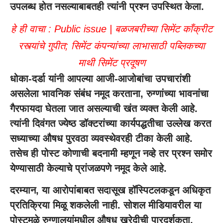
उपलब्ध होत नसल्याबाबतही त्यांनी प्रश्न उपस्थित केला.
हे ही वाचा :
Public issue | बळजबरीच्या सिमेंट काँक्रीट
रस्त्यांचे गुपीत; सिमेंट कंपन्यांच्या लाभासाठी पब्लिकच्या
माथी सिमेंट प्रदूषण
धोका-दर्डा यांनी आपल्या आजी-आजोबांचा उपचारांशी
असलेला भावनिक संबंध नमूद करताना, रुग्णांच्या भावनांचा
गैरफायदा घेतला जात असल्याची खंत व्यक्त केली आहे.
त्यांनी दिवंगत ज्येष्ठ डॉक्टरांच्या कार्यपद्धतीचा उल्लेख करत
सध्याच्या औषध पुरवठा व्यवस्थेवरही टीका केली आहे.
तसेच ही पोस्ट कोणाची बदनामी म्हणून नव्हे तर प्रश्न समोर
येण्यासाठी केल्याचे प्रांजळपणे नमूद केले आहे.
दरम्यान, या आरोपांबाबत सदासूख हॉस्पिटलकडून अधिकृत
प्रतिक्रिया मिळू शकलेली नाही. सोशल मीडियावरील या
पोस्टमुळे रुग्णालयांमधील औषध खरेदीची पारदर्शकता,