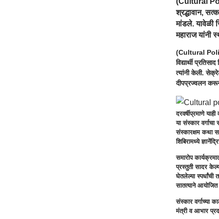
(
Cultural Po
श्रद्धावान, सत
मांडले. यावेळी 
महाराज यांनी स
(
Cultural Pol
विद्यार्थी प्रतिस
त्यांनी केली. सेक
दीपप्रज्वलन करू
दरवर्षीप्रमाणे याह
या संस्कार वर्गाचा 
संस्कारक्षम कथा सां
शिबिरामध्ये ज्ञानेंद
समारोप कार्यक्रमात 
प्रस्तुती सादर केल्
घेतलेल्या स्पर्धां
सातत्याने आयोजित व
संस्कार वर्गाच्या 
मंत्री व आभार प्रदर