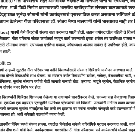
litics
) गीता परिवाराचे शहर अभिभावक नंदलालजी मणियार यांनी चारित्र्यवान, कार
्कर्मरत, भावी पिढी निर्माण करण्यासाठी भारतीय ऋषीप्रणीत संस्कार बालकामध्ये रू
जिल्हाध्यक्ष सुनंदा सोमानी यांनी कार्यक्रमाचे प्रास्ताविक करत असताना सांगितले की
्थापन केलेल्या गीता परिवाराचा डॉ. संजय भैय्या मालपाणी यांनी भारतातच नाही तर 
itics
) यावर्षी येथे केंद्रांची संख्या सहा करण्यात आली होती. लहान वयोगटातील पहिली ते तिसरी
ाद मिळाला. गीता परिवारा सोबत कार्यकर्ता म्हणून कार्य करण्याची इच्छा असेल तर उपस्थित पाल
्रेटरी सोमनाथ नजान, उपाध्यक्षा प्रतिभा बजाज, कोषाध्यक्षा अलका नावंदर हे उपस्थित होते. कार्यक
न झाली.
ी वर्षी उन्हाळी सुट्टीत गीता परिवाराच्या वतीने विद्यार्थ्यांसाठी संस्कार शिबिराचे आयोजन करण्यात
सव्वा दोनशे विद्यार्थ्यांनी लाभ घेतला. या संस्कार वर्गात विद्यार्थ्यांना श्लोक, स्तोत्र, देशभक्तीपर 
गितल्या, मुलांना संस्कार वर्गाची गोडी लागावी यासाठी खेळ, क्राफ्ट, जादूचे प्रयोग, वैज्ञानिक प्रयोग
्रिय संवर्धन यावर विशेष भर होता.
विद्यार्थ्यांनी शिबिरात शिकवल्या गेलेल्या या सगळ्याचे सादरीकरण केले. सगळ्या सहा केंद्राच्या विद्य
या. एकापेक्षा एक बहारदार प्रस्तुतीने उपस्थित प्रेक्षकांची मने जिंकली. पालकांनी मनोगत व्यक्त करताना
ची तयारी करताना मुलांचा मोबाईलचा वेळ कमी तर झालाच पण त्यांना भारतीय संस्कृती कडे वळण्यासाठी
्हायला हवे, अशी अपेक्षाही पालकांनी व्यक्त केली.
कालावधीत विविध स्पर्धा संपन्न झाल्या. त्यातील विजेतांना यावेळी पारितोषिकं प्रदान करण्यात आली. कार
्शन दीपा शर्मा यांनी केले. कार्यक्रमाच्या यशस्वीतेसाठी गीता परिवारच्या सर्व कार्यकर्त्यांचे मोलाचे सह