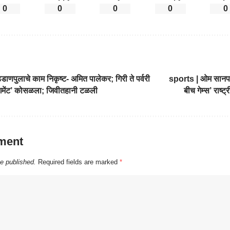
0
0
0
0
0
पुलाचे काम निकृष्‍ट- अमित पालेकर; गिरी ते पर्वरी
sports | ओम सानप य
ेगमेंट’ कोसळला; जिवीतहानी टळली
बीच गेम्स’ राष्ट्
ment
be published.
Required fields are marked
*