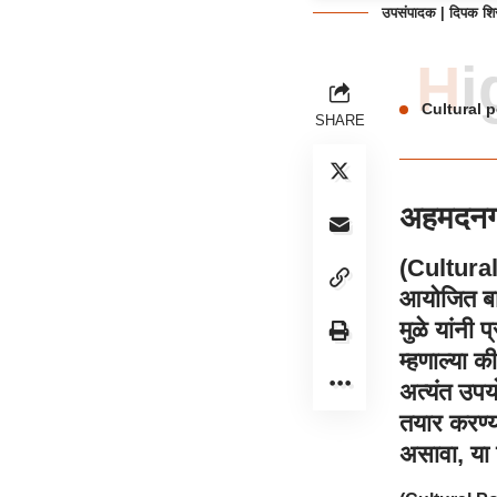
उपसंपादक | दिपक शि
H
Cultural p
SHARE
अहमदन
(
Cultural
आयोजित बाल
मुळे यांनी 
म्हणाल्या क
अत्यंत उपयो
तयार करण्य
असावा, या वि