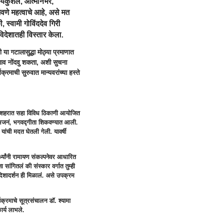
्यकुशल, आत्मनिर्भर,
जवणे महत्वाचे आहे, असे मत
, स्वामी गोविंददेव गिरी
विदेशातही विस्तार केला.
 या गटालासुद्धा मोठ्या प्रमाणात
क नाव नोंदवु शकता, अशी सुचना
्रमाची सुरुवात मान्यवरांच्या हस्ते
 आले. शहरात सहा विविध ठिकाणी आयोजित
गाणी, भजनं, भगवद्गीता शिकवण्यात आली.
 यांची मदत घेतली गेली. यावर्षी
ार्थ्यांनी रामायण संकल्पनेवर आधारित
 सांगितलं की संस्कार वर्गात तुम्ही
 दिशादर्शन ही मिळालं. असे उपक्रम
्यक्रमाचे सूत्रसंचालन डॉ. श्यामा
कार्य लाभले.