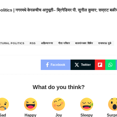
litics | नगरमधे केरळचीच अनुभूती– ब्रिगेडियर पी. सुनील कुमार; सम्राट बळीर
LTURAL POLITICS
RSS
अहिल्यानगर
गीता परिवार
बालसंस्कार शिबिर
राजाभाऊ मुळे
Facebook
Twitter
What do you think?
Sad
Happy
Joy
Sleepy
Surpr