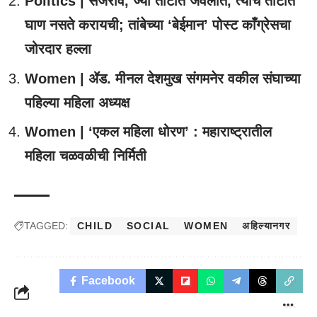
Politics | सर्जेराव, ज्या ताटात जेवलात, त्याच ताटात
घाण नसते करायची; तांबेच्या ‘बेईमान’ पोस्ट काँग्रेसचा
जोरदार हल्ला
Women | ॲड. मीनल देशमुख संगमनेर वकील संघाच्या
पहिल्या महिला अध्यक्ष
Women | ‘एकल महिला धोरण’ : महाराष्ट्रातील
महिला चळवळीची निर्मिती
TAGGED:
CHILD
SOCIAL
WOMEN
अहिल्यानगर
Facebook