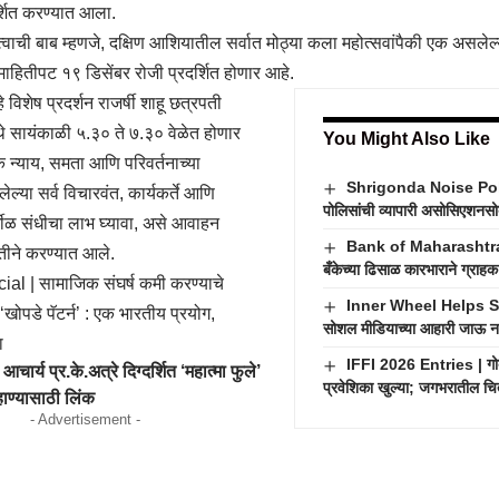
्शित करण्यात आला.
वाची बाब म्हणजे, दक्षिण आशियातील सर्वात मोठ्या कला महोत्सवांपैकी एक असलेल्
ाहितीपट १९ डिसेंबर रोजी प्रदर्शित होणार आहे.
े विशेष प्रदर्शन राजर्षी शाहू छत्रपती
े सायंकाळी ५.३० ते ७.३० वेळेत होणार
You Might Also Like
न्याय, समता आणि परिवर्तनाच्या
Shrigonda Noise Pollu
्या सर्व विचारवंत, कार्यकर्ते आणि
पोलिसांची व्यापारी असोसिएशनस
र्मीळ संधीचा लाभ घ्यावा, असे आवाहन
Bank of Maharashtra S
तीने करण्यात आले.
बँकेच्या ढिसाळ कारभाराने ग्राहक
ial | सामाजिक संघर्ष कमी करण्याचे
Inner Wheel Helps Stude
 ‘खोपडे पॅटर्न’ : एक भारतीय प्रयोग,
सोशल मीडियाच्या आहारी जाऊ नय
ा
IFFI 2026 Entries | गोव्
चार्य प्र.के.अत्रे दिग्दर्शित ‘महात्मा फुले’
प्रवेशिका खुल्या; जगभरातील चित्
ाण्यासाठी लिंक
- Advertisement -