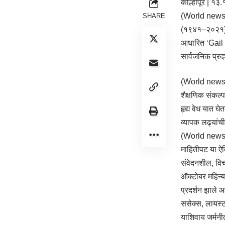
कोल्हापूर | १३
(World news) अ
SHARE
(१९४१–२०२१) आण
आधारित ‘Gail &
सार्वजनिक प्रद
(World news) द
शैक्षणिक संकल्
हृद्य वेध यात घ
व्यापक लढ्यांची
(World news)
माहितीपट या ऐति
संवेदनशील, विच
ऑक्टोबर महिन्य
प्रदर्शन झाले आ
ससेक्स, लायस्
याशिवाय जर्मनीत