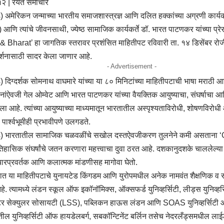
.१२ | रयत समाचार
मेरिकन जन्माच्या भारतीय समाजशास्त्रज्ञ आणि दलित हक्कांच्या अग्रणी कार्यकर्त्
ि त्यांचे जीवनसाथी, ज्येष्ठ सामाजिक कार्यकर्ते डॉ. भारत पाटणकर यांच्या प्र
 Bharat’ हा जागतिक स्तरावर प्रशंसित माहितीपट रविवारी ता. १४ डिसेंबर रोजी 
र्शनासाठी सादर केला जाणार आहे.
- Advertisement -
िग्दर्शक सोमनाथ वाघमारे यांच्या या ८० मिनिटांच्या माहितीपटाची भाषा मराठी 
पनांऐवजी गेल ओम्वेट आणि भारत पाटणकर यांच्या वैयक्तिक आयुष्याचा, संघर्षा
ेतला आहे. त्यांच्या आयुष्याच्या माध्यमातून भारतातील अस्पृश्यताविरोधी, शोषणविरो
 पार्श्वभूमीही प्रभावीपणे उलगडते.
 भारतातील सामाजिक चळवळींचे सखोल दस्तऐवजीकरण तुलनेने कमी असताना ‘G
हासिक संघर्षांचे जतन करणारा महत्त्वाचा दुवा ठरत आहे. दशकानुदशके चाललेल्या त्
ारप्रवर्तक आणि कलात्मक मांडणीसह मागोवा घेतो.
ात या माहितीपटाचे युनायटेड किंगडम आणि युरोपमधील अनेक नामवंत शैक्षणिक व सांस
हे. त्यामध्ये लंडन स्कूल ऑफ इकॉनॉमिक्स, ऑक्सफर्ड युनिव्हर्सिटी, लीड्स युनिव्हर्
टर सेक्युलर सोसायटी (LSS), पब्लिकन हाऊस लंडन आणि SOAS युनिव्हर्सिटी 
ील युनिव्हर्सिटी ऑफ हायडेलबर्ग, सबकॉन्टिनेंट बर्लिन तसेच नेदरलँड्समधील लाईडन 