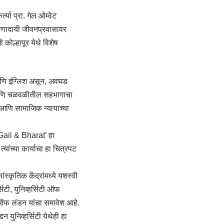
या प्रा. गेल ओम्वेट
ेरणादायी जीवनप्रवासावर
कोल्हापूर येथे विशेष
आणि इंग्लिश असून, अवघड
चा आणि चळवळीतील सहभागाचा
धी आणि सामाजिक न्यायाच्या
ail & Bharat’ हा
यांच्या कार्याचा हा चित्रपट
्कृतिक केंद्रांमध्ये यशस्वी
सिटी, युनिव्हर्सिटी ऑफ
ऑफ लंडन यांचा समावेश आहे.
युनिव्हर्सिटी येथेही हा