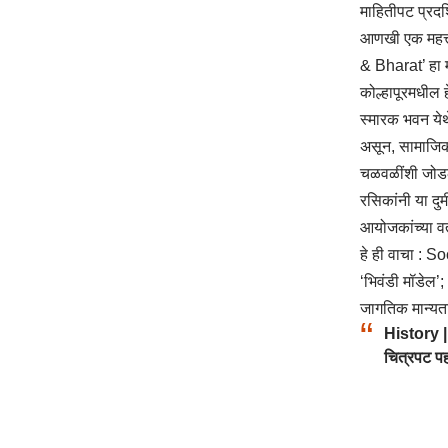
माहितीपट प्रदर
आणखी एक महत्त्
& Bharat’ हा म
कोल्हापूरमधील ह
स्मारक भवन येथ
असून, सामाजिक 
चळवळींशी जोडलेल
रसिकांनी या दु
आयोजकांच्या व
हे ही वाचा :
Soc
‘भिवंडी मॉडेल’;
जागतिक मान्यत
History | आ
चित्रपट पह