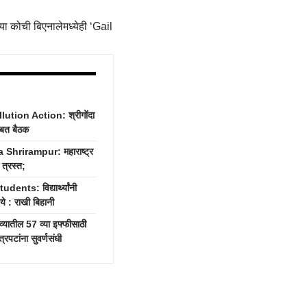
या कोची बिएनालेमध्येही ‘Gail
tion Action: श्रीगोंदा
ोबत बैठक
hrirampur: महाराष्ट्र
 त्रस्त;
nts: विद्यार्थ्यांनी
े : राखी बिहानी
यातील 57 व्या इफ्फीसाठी
रपटांना सुवर्णसंधी