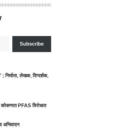
r
Subscribe
निर्माता, लेखक, दिग्दर्शक,
ा; कोकणात PFAS विरोधात
ांना अभिवादन