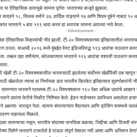
या या ऐतिहासिक डावामुळे सामना पूर्णतः भारताच्या बाजूने झुकला.
मार यादवने १८, तिलक वर्माने २७, हार्दिक पांड्याने १७ आणि शिवम दुबेने नाबाद १
ांत भारताने ५ बाद १९९ धावा करत हा थरारक सामना आपल्या नावे केला.
- Advertisement -
ेक ऐतिहासिक विक्रमांची नोंद झाली. टी-२० विश्वचषकाच्या इतिहासातील भारताचा 
ाग ठरला. याआधी २०१६ मध्ये मुंबईत वेस्ट इंडिजविरुद्ध १९३ धावांचा पाठलाग करत
ोता. तब्बल दहा वर्षांनंतर, कोलकात्यात भारताने १९६ धावांचा यशस्वी पाठलाग कर
ेतला.
ी खेळी टी-२० विश्वचषकातील भारतासाठी झालेल्या सर्वोत्तम खेळींपैकी एक म्हणून
ासाठी खेळलेला त्याचा हा निर्णायक डाव भारतीय क्रिकेट इतिहासात सुवर्णाक्षरांनी
ा सामन्यात भारताने प्रथमच टी-२० विश्वचषकात १९० पेक्षा अधिक धावांचे आव्हान यशस
ाने उपांत्य फेरीचे तिकीट निश्चित केले. ईडन गार्डन्सवर उपस्थित असलेला हजारोंच
े अक्षरशः भारावून गेला. सामना संपल्यानंतर मैदानावर आणि ड्रेसिंग रूममध्ये जल्
ातावरण पाहायला मिळाले.
का सामन्याचा नसून, भारतीय संघाच्या मानसिक बळाचा, जिद्दीचा आणि विजयी संस्क
रीच्या दिशेने भारताने टाकलेले हे पाऊल संपूर्ण देशाला नवी आशा आणि अभिमान देणार