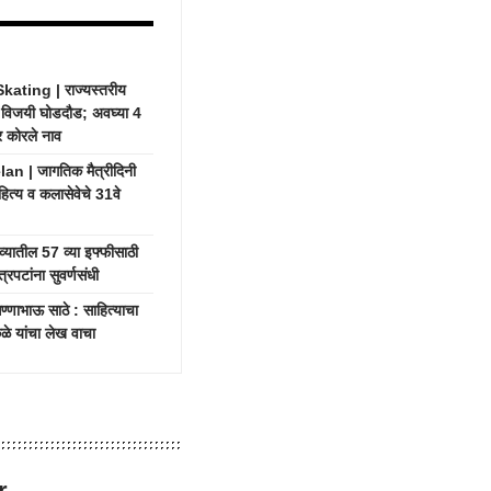
ting | राज्यस्तरीय
ची विजयी घोडदौड; अवघ्या 4
र कोरले नाव
 | जागतिक मैत्रीदिनी
हित्य व कलासेवेचे 31वे
यातील 57 व्या इफ्फीसाठी
रपटांना सुवर्णसंधी
भाऊ साठे : साहित्याचा
ाकळे यांचा लेख वाचा
r