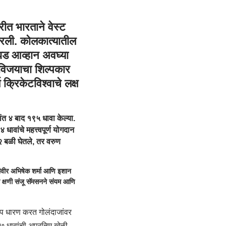
त भारताने वेस्ट
रली. कोलकात्यातील
वघड आव्हान अवघ्या
विजयाचा शिल्पकार
क्रिकेटविश्वाचे लक्ष
ांत ४ बाद १९५ धावा केल्या.
वांचे महत्त्वपूर्ण योगदान
२ बळी घेतले, तर वरुण
वीर अभिषेक शर्मा आणि इशान
क्षणी संजू सॅमसनने संयम आणि
रूप धारण करत गोलंदाजांवर
९७ धावांची अप्रतिम खेळी