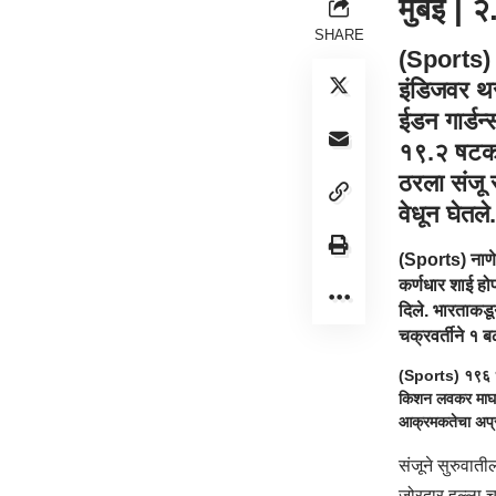
मुंबई | 
SHARE
(
Sports
)
इंडिजवर थ
ईडन गार्डन
१९.२ षटका
ठरला संजू स
वेधून घेतले.
(
Sports
) नाण
कर्णधार शाई हो
दिले. भारताकड
चक्रवर्तीने १ 
(
Sports
) १९६ 
किशन लवकर माघार
आक्रमकतेचा अप्
संजूने सुरुवात
जोरदार हल्ला च