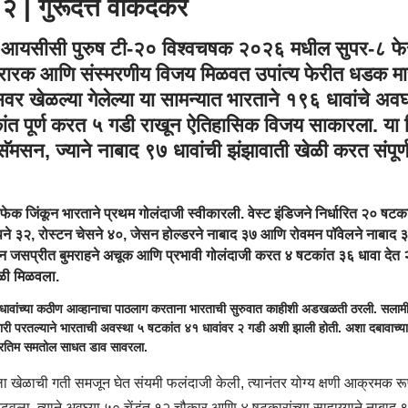
२.२ | गुरूदत्त वाकदेकर
 आयसीसी पुरुष टी-२० विश्वचषक २०२६ मधील सुपर-८ फेरी
रारक आणि संस्मरणीय विजय मिळवत उपांत्य फेरीत धडक मा
्सवर खेळल्या गेलेल्या या सामन्यात भारताने १९६ धावांचे अ
ंत पूर्ण करत ५ गडी राखून ऐतिहासिक विजय साकारला. या 
ॅमसन, ज्याने नाबाद ९७ धावांची झंझावाती खेळी करत संपूर्ण 
ेफेक जिंकून भारताने प्रथम गोलंदाजी स्वीकारली. वेस्ट इंडिजने निर्धारित २० षटक
पने ३२, रोस्टन चेसने ४०, जेसन होल्डरने नाबाद ३७ आणि रोवमन पॉवेलने नाबाद ३४ धा
ून जसप्रीत बुमराहने अचूक आणि प्रभावी गोलंदाजी करत ४ षटकांत ३६ धावा देत 
बळी मिळवला.
धावांच्या कठीण आव्हानाचा पाठलाग करताना भारताची सुरुवात काहीशी अडखळती ठरली. सलामी
ी परतल्याने भारताची अवस्था ५ षटकांत ४१ धावांवर २ गडी अशी झाली होती. अशा दबावाच्या 
रतिम समतोल साधत डाव सावरला.
ीला खेळाची गती समजून घेत संयमी फलंदाजी केली, त्यानंतर योग्य क्षणी आक्रमक 
ढवला. त्याने अवघ्या ५० चेंडूंत १२ चौकार आणि ४ षटकारांच्या साहाय्याने नाबाद 