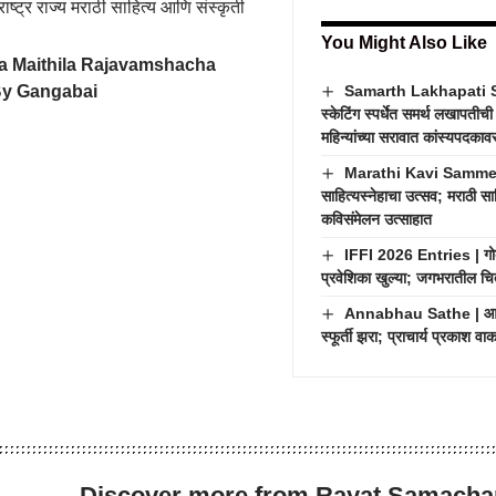
राष्ट्र राज्य मराठी साहित्य आणि संस्कृती
You Might Also Like
va Maithila Rajavamshacha
By Gangabai
Samarth Lakhapati Ska
स्केटिंग स्पर्धेत समर्थ लखापती
महिन्यांच्या सरावात कांस्यपदकाव
Marathi Kavi Sammelan
साहित्यस्नेहाचा उत्सव; मराठी सा
कविसंमेलन उत्साहात
IFFI 2026 Entries | गोव्
प्रवेशिका खुल्या; जगभरातील चित्
Annabhau Sathe | आण्णा
स्फूर्ती झरा; प्राचार्य प्रकाश व
Discover more from Rayat Samacha