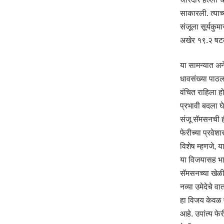
साकारली. त्याच्
संजूला सूर्यकु
अखेर १९.२ षटक
या सामन्यात अन
धावसंख्या पाठल
वंचित राहिला ह
प्रभावी बदला घ
संजू सॅमसनची ह
फेरीच्या प्रवेश
विशेष म्हणजे, य
या विजयासह भारत
सॅमसनच्या खेळीन
नव्या उमेदेचे व
हा विजय केवळ ए
आहे. उपांत्य फे