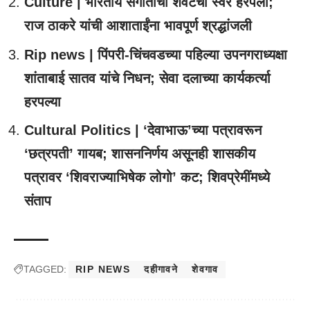
Culture | भारतीय संगीताचा शेवटचा स्वर हरपला;
राज ठाकरे यांची आशाताईंना भावपूर्ण श्रद्धांजली
Rip news | पिंपरी-चिंचवडच्या पहिल्या उपनगराध्यक्षा
शांताबाई सातव यांचे निधन; सेवा दलाच्या कार्यकर्त्या
हरपल्या
Cultural Politics | ‘देवाभाऊ’च्या पत्रावरून
‘छत्रपती’ गायब; शासननिर्णय असूनही शासकीय
पत्रावर ‘शिवराज्याभिषेक लोगो’ कट; शिवप्रेमींमध्ये
संताप
TAGGED:
RIP NEWS
दहीगावने
शेवगाव