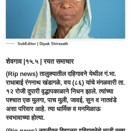
SubEditor | Dipak Shirasath
शेवगाव |१५.५ | रयत समाचार
(Rip news) तालुक्यातील दहिगावने येथील गं.भा.
राधाबाई रंगनाथ खंडागळे, वय (८६) यांचे मंगळवारी ता.
१२ रोजी दुपारी वृद्धापकाळाने निधन झाले. त्यांच्या
पश्चात एक मुलगा, पाच मुली, जावई, सुन व नातवंडे
असा परिवार आहे. त्या धार्मिक व मनमिळाऊ
स्वभावाच्या होत्या.
(Rip news) नवजीवन विद्यालय दहिगावनेचे माजी मुख्य