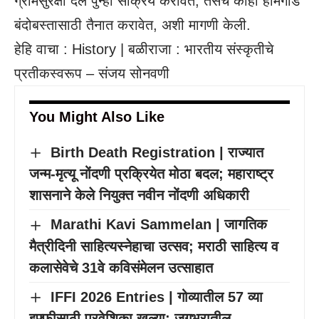
ग्रामसुरक्षा दल पुन्हा सक्रिय करावेत, तसेच काही होमगार्ड
बंदोबस्तासाठी तैनात करावेत, अशी मागणी केली.
हेहि वाचा :
History | बळीराजा : भारतीय संस्कृतीचे
प्रतीकस्वरूप – संजय सोनवणी
You Might Also Like
Birth Death Registration | राज्यात
जन्म-मृत्यू नोंदणी प्रक्रियेत मोठा बदल; महाराष्ट्र
शासनाने केले नियुक्त नवीन नोंदणी अधिकारी
Marathi Kavi Sammelan | जागतिक
मैत्रीदिनी साहित्यस्नेहाचा उत्सव; मराठी साहित्य व
कलासेवेचे 31वे कविसंमेलन उत्साहात
IFFI 2026 Entries | गोव्यातील 57 व्या
इफ्फीसाठी प्रवेशिका खुल्या; जगभरातील