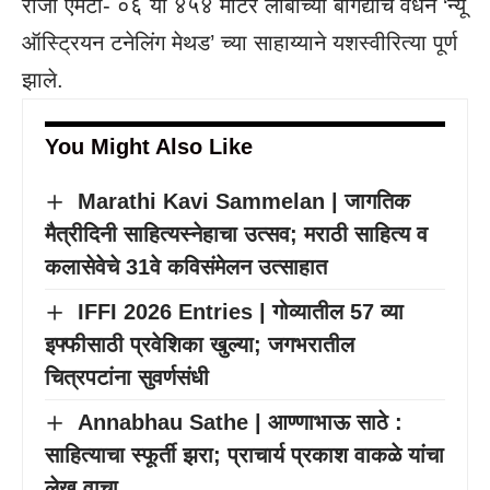
रोजी एमटी- ०६ या ४५४ मीटर लांबीच्या बोगद्याचे वेधन ‘न्यू
ऑस्ट्रियन टनेलिंग मेथड’ च्या साहाय्याने यशस्वीरित्या पूर्ण
झाले.
You Might Also Like
Marathi Kavi Sammelan | जागतिक
मैत्रीदिनी साहित्यस्नेहाचा उत्सव; मराठी साहित्य व
कलासेवेचे 31वे कविसंमेलन उत्साहात
IFFI 2026 Entries | गोव्यातील 57 व्या
इफ्फीसाठी प्रवेशिका खुल्या; जगभरातील
चित्रपटांना सुवर्णसंधी
Annabhau Sathe | आण्णाभाऊ साठे :
साहित्याचा स्फूर्ती झरा; प्राचार्य प्रकाश वाकळे यांचा
लेख वाचा