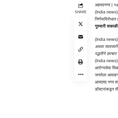
अहमदनगर | १७ 
(India news) र
SHARE
निर्णयाविरोधा
गुरुवारी सकाळी 
(India news) अ
अथवा व्यावसायिक
पद्धतीने उपचार
(India news) डॉ
आरोग्यसेवा मिळ
जनतेला आवाहन क
आयएमए नगर शाखे
डॉक्टरांकडून त