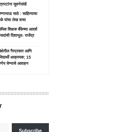
रपटांना सुवर्णसंधी
भाऊ साठे : साहित्याचा
ाकळे यांचा लेख वाचा
क शिक्षक बँकेच्या आदर्श
दांची दिशाभूल- राजेंद्र
षेतील गैरप्रकार आणि
 विद्यार्थी आक्रमक; 15
र्णय घेण्याचे आवाहन
r
Subscribe