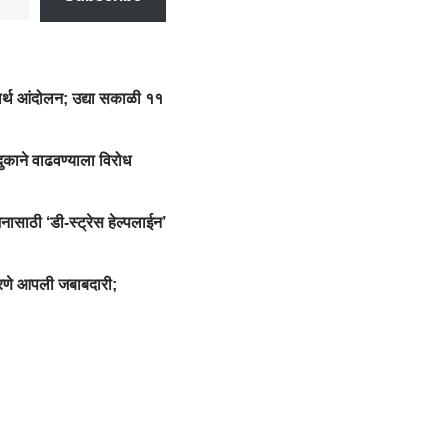
धार्थ आंदोलन; उद्या सकाळी ११
 दुकाने वाढवण्याला विरोध
साठी ‘डी-स्ट्रेस हेल्पलाईन’
करणे आपली जबाबदारी;