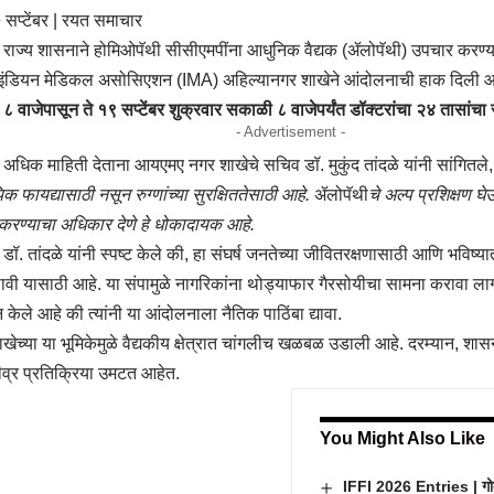
सप्टेंबर | रयत समाचार
ाज्य शासनाने होमिओपॅथी सीसीएमपींना आधुनिक वैद्यक (ॲलोपॅथी) उपचार करण्या
त इंडियन मेडिकल असोसिएशन (IMA) अहिल्यानगर शाखेने आंदोलनाची हाक दिली आ
८ वाजेपासून ते १९ सप्टेंबर शुक्रवार सकाळी ८ वाजेपर्यंत डॉक्टरांचा २४ तासांचा 
- Advertisement -
धिक माहिती देताना आयएमए नगर शाखेचे सचिव डॉ. मुकुंद तांदळे यांनी सांगितले
 फायद्यासाठी नसून रुग्णांच्या सुरक्षिततेसाठी आहे.
ॲलोपॅथी
चे अल्प प्रशिक्षण 
 करण्याचा अधिकार देणे हे धोकादायक आहे.
. तांदळे यांनी स्पष्ट केले की, हा संघर्ष जनतेच्या जीवितरक्षणासाठी आणि भविष्यात
ावी यासाठी आहे. या संपामुळे नागरिकांना थोड्याफार गैरसोयीचा सामना करावा ला
ेले आहे की त्यांनी या आंदोलनाला नैतिक पाठिंबा द्यावा.
च्या या भूमिकेमुळे वैद्यकीय क्षेत्रात चांगलीच खळबळ उडाली आहे. दरम्यान, शासना
ीव्र प्रतिक्रिया उमटत आहेत.
You Might Also Like
IFFI 2026 Entries | गोव्