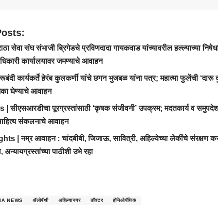
Posts:
ठा सेवा संघ संभाजी ब्रिगेडचे प्रविणदादा गायकवाड यांच्यावरील हल्ल्याच्या निषे
ाधिकारी कार्यालयावर जमण्याचे आवाहन
ूबंदी कार्यकर्ते हेरंब कुलकर्णी यांचे छगन भुजबळ यांना पत्र; महात्मा फुलेंची ‘दारू
िका घेण्याचे आवाहन
| सीएसआरडीचा पूरग्रस्तांसाठी ‘कृषक संजीवनी’ उपक्रम; मदतकार्य व समुपदेशना
; साहित्य संकलनाचे आवाहन
s | नम्र आवाहन : चांदबीबी, जिजाऊ, सावित्री, अहिल्येच्या लेकींचे संरक्षण 
 अन्यायग्रस्तांच्या पाठीशी उभे रहा
DIA NEWS
ॲलोपॅथी
अहिल्यानगर
डॉक्टर
होमिओपॅथिक