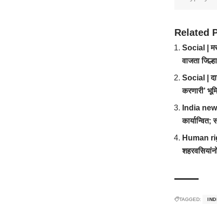
Related 
Social | मरा
वाजता जिल्ह
Social | दार
करणारी’ भूम
India news 
कार्यान्वित
Human right
शहरवसियांनो,
TAGGED:
IN