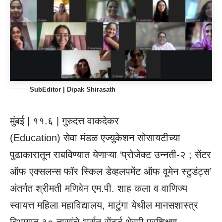
SubEditor | Dipak Shirasath
मुंबई | ११.६ | गुरुदत्त वाकदेकर
(
Education
) सेवा मंडळ एज्युकेशन सोसायटीच्या
पुढाकारातून राबविण्यात येणाऱ्या ‘प्रोजेक्ट उन्नती-२ ; सेंटर
ऑफ एक्सलन्स फॉर स्किल डेव्हलपमेंट ऑफ वूमेन स्टुडंट्स’
अंतर्गत श्रीमती मणिबेन एम.पी. शाह कला व वाणिज्य
स्वायत्त महिला महाविद्यालय, माटुंगा येथील मानसशास्त्र
विभागात ३० तासांचे ‘पर्सन-सेंटर्ड थेरपी प्रशिक्षण