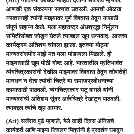
(
Art
) याविषयी अधिक माहिती देताना सर्जेराव म्हणाले,
आणखी एक संकल्पना सत्यात उतरली. आमची ओळख
नसतानाही त्यांनी माझ्यावर पूर्ण विश्वास ठेवून यासाठी
संपूर्ण सहाय्य केले. मला महाराष्ट्र अंधश्रद्धा निर्मूलन
समितीसोबत जोडून घेतले त्याबद्दल खूप धन्यवाद. आजचा
कार्यक्रम अतिशय चांगला झाला. इतक्या मोठ्या
मान्यवरांसमोर माझे मत मला मांडायला मिळाले. ही
माझ्यासाठी खूप मोठी गोष्ट आहे. भारतातील प्रतिभावंत
व्यंगचित्रकारांनी देखील माझ्यावर विश्वास ठेवून कोणतेही
मानधन न घेता त्यांची चित्रे या समाजप्रबोधनाच्या
कामासाठी पाठवली. व्यंगचित्रकार भटू बागले यांनी
मान्यवरांची अतिशय सुंदर अर्कचित्रे रेखाटून पाठवली.
त्याबद्दल त्यांचे खूप आभार.
(
Art
) सर्जेराव पुढे म्हणाले, गेले काही दिवस अंनिसचे
कार्यकर्ते आणि माझ्या जिवलग मित्रांनी हे प्रदर्शन घडवून