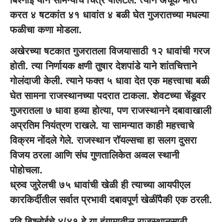
करत ४ षटकांत ४१ धावांत ४ बळी घेत गुजरातच्या मधल्या
फळीचा कणा मोडला.
अखेरच्या षटकात गुजरातला विजयासाठी १२ धावांची गरज
होती. त्या निर्णायक क्षणी तुषार देशपांडे याने शांतचित्ताने
गोलंदाजी केली. त्याने फक्त ५ धावा देत एक महत्त्वाचा बळी
घेत सामना राजस्थानच्या पदरात टाकला. शेवटच्या चेंडूवर
गुजरातला ७ धावा हव्या होत्या, पण राजस्थानने दबावाखाली
अप्रतिम नियंत्रण राखले. या सामन्यात काही महत्त्वाचे
विक्रम नोंदले गेले. राजस्थान रॉयल्सचा हा सलग दुसरा
विजय ठरला आणि संघ गुणतालिकेत अव्वल स्थानी
पोहोचला.
ध्रुव जुरेलची ७५ धावांची खेळी ही त्याच्या आयपीएल
कारकिर्दीतील सर्वात प्रभावी दबावपूर्ण खेळींपैकी एक ठरली.
रवि बिश्नोईचे ४/४१ हे या हंगामातील राजस्थानसाठी