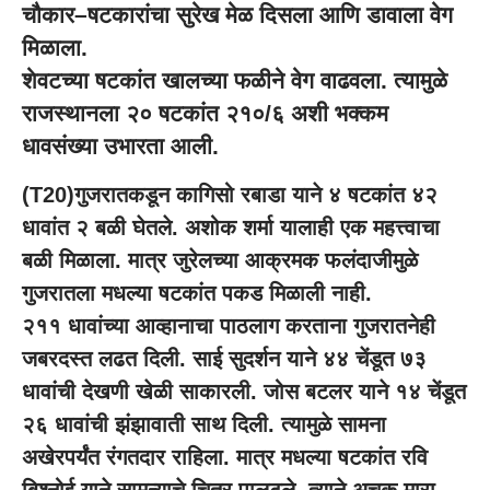
चौकार–षटकारांचा सुरेख मेळ दिसला आणि डावाला वेग
मिळाला.
शेवटच्या षटकांत खालच्या फळीने वेग वाढवला. त्यामुळे
राजस्थानला २० षटकांत २१०/६ अशी भक्कम
धावसंख्या उभारता आली.
(T20)गुजरातकडून कागिसो रबाडा याने ४ षटकांत ४२
धावांत २ बळी घेतले. अशोक शर्मा यालाही एक महत्त्वाचा
बळी मिळाला. मात्र जुरेलच्या आक्रमक फलंदाजीमुळे
गुजरातला मधल्या षटकांत पकड मिळाली नाही.
२११ धावांच्या आव्हानाचा पाठलाग करताना गुजरातनेही
जबरदस्त लढत दिली. साई सुदर्शन याने ४४ चेंडूत ७३
धावांची देखणी खेळी साकारली. जोस बटलर याने १४ चेंडूत
२६ धावांची झंझावाती साथ दिली. त्यामुळे सामना
अखेरपर्यंत रंगतदार राहिला. मात्र मधल्या षटकांत रवि
बिश्नोई याने सामन्याचे चित्र पालटले. त्याने अचूक मारा