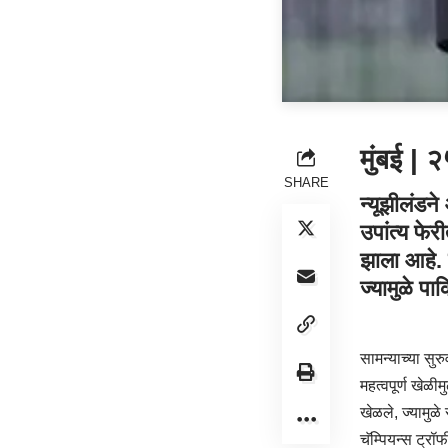
मुंबई | २
SHARE
न्यूझीलंडन
उपांत्य फे
झाला आहे. 
ज्यामुळे पा
सामन्याच्या सुर
महत्वपूर्ण खेळी
खेळले, ज्यामुळ
चॅम्पियन्स ट्रॉ