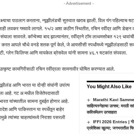
- Advertisement -
लक्ष्याचा पाठलाग करताना, न्यूझीलंडची सुरुवात खराब झाली. विल यंग पहिल्याच षट
ही लवकर गमवावे लागले. १५/२ अशा कठीण स्थितीत, रचिन रवींद्र आणि डेव्हन कॉन
संघाला सावरले. कॉन्वेच्या बाद झाल्यानंतर, रवींद्रने टॉम लाथमसोबत १२९ धावांची
ा करत आपले चौथे वनडे शतक पूर्ण केले, जे आयसीसी स्पर्धांमध्ये न्यूझीलंडसाठी 
ेवटी, ग्लेन फिलिप्स आणि मायकेल ब्रेसवेल यांनी सामना ४६.१ षटकांत संपवला.
उत्कृष्ट कामगिरीसाठी रचिन रवींद्रला सामनावीर घोषित करण्यात आले.
यूझीलंड आणि भारत या दोन्ही संघांनी उपांत्य
You Might Also Like
ेला आहे. गट अ मधील विजेतेपदासाठी
Marathi Kavi Sammelan
भारत यांच्यातील सामना दुबईत होणार आहे.
साहित्यस्नेहाचा उत्सव; मराठी सा
ादेश आणि पाकिस्तान या स्पर्धेतून बाहेर
कविसंमेलन उत्साहात
ुळे त्यांच्या चाहत्यांमध्ये निराशा पसरली
IFFI 2026 Entries | गोव्
प्रवेशिका खुल्या; जगभरातील चित्