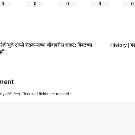
0
0
0
0
0
ोती’मुळे टळले शेतकऱ्याच्या जीवावरील संकट; बिबटच्या
History | गड
खमी
ment
be published.
Required fields are marked
*