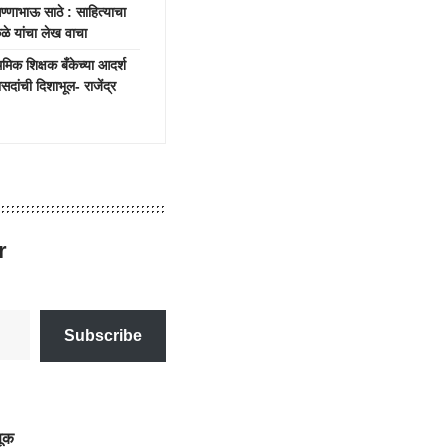
भाऊ साठे : साहित्याचा
ाकळे यांचा लेख वाचा
क शिक्षक बँकेच्या आदर्श
दांची दिशाभूल- राजेंद्र
r
Subscribe
णूक