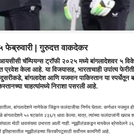
५ फेब्रुवारी | गुरुदत्त वाकदेकर
े आयसीसी चॅम्पियन्स ट्रॉफी २०२५ मध्ये बांगलादेशवर ५ वि
रीत प्रवेश केला आहे. या विजयासह, भारताचाही उपांत्य फेरीत
दुसरीकडे, बांगलादेश आणि यजमान पाकिस्तान या स्पर्धेतून 
किस्तानच्या चाहत्यांमध्ये निराशा पसरली आहे.
ुवातीला, बांगलादेशने नाणेफेक जिंकून फलंदाजीचा निर्णय घेतला. कर्णधार नजमुल होसै
मुळे बांगलादेशने ५० षटकांत २३६/९ धावा केल्या. मात्र, त्यांच्या फलंदाजांनी खरा
े संघाला मोठी धावसंख्या उभारता आली नाही. न्यूझीलंडकडून मायकेल ब्रेसवेलने २६ 
फी इतिहासातील न्यूझीलंडच्या फिरकीपटूसाठी सर्वोत्तम कामगिरी आहे.