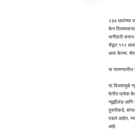
२३७ धावांच्या 
केन विल्यमसनला
भागीदारी करून 
चेंडूत ११२ धाव
धावा केल्या. श
या सामन्यातील 
या विजयामुळे न्
फेरीत प्रवेश क
न्यूझीलंड आणि 
दुसरीकडे, बांगल
पडले आहेत, ज्याम
आहे.