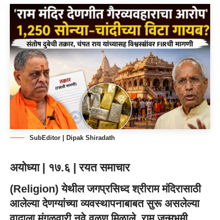
SubEditor | Dipak Shiradath
अयोध्या | १७.६ | रयत समाचार
(Religion) येथील जगप्रसिध्द श्रीराम मंदिरासाठी
आलेल्या देणग्यांच्या व्यवस्थापनाबाबत सुरू असलेल्या
वादाला मंगळवारी नवे वळण मिळाले. राम जन्मभूमी