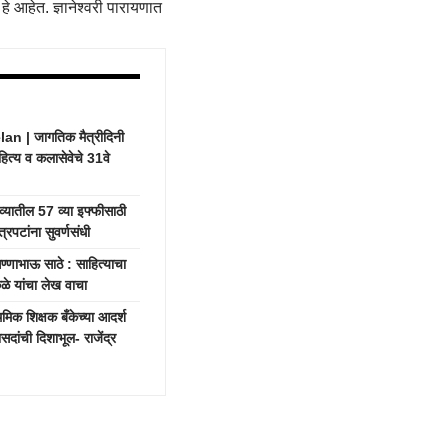
 आहेत. ज्ञानेश्वरी पारायणात
 | जागतिक मैत्रीदिनी
हित्य व कलासेवेचे 31वे
यातील 57 व्या इफ्फीसाठी
रपटांना सुवर्णसंधी
भाऊ साठे : साहित्याचा
ाकळे यांचा लेख वाचा
क शिक्षक बँकेच्या आदर्श
दांची दिशाभूल- राजेंद्र