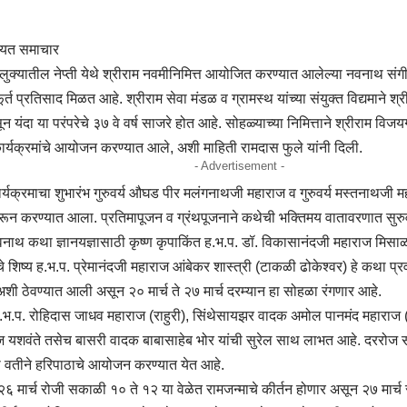
रयत समाचार
ुक्यातील नेप्ती येथे श्रीराम नवमीनिमित्त आयोजित करण्यात आलेल्या नवनाथ संगी
ूर्त प्रतिसाद मिळत आहे. श्रीराम सेवा मंडळ व ग्रामस्थ यांच्या संयुक्त विद्यमाने श्
 यंदा या परंपरेचे ३७ वे वर्ष साजरे होत आहे. सोहळ्याच्या निमित्ताने श्रीराम विजय
कार्यक्रमांचे आयोजन करण्यात आले, अशी माहिती रामदास फुले यांनी दिली.
- Advertisement -
्यक्रमाचा शुभारंभ गुरुवर्य औघड पीर मलंगनाथजी महाराज व गुरुवर्य मस्तनाथजी महा
रून करण्यात आला. प्रतिमापूजन व ग्रंथपूजनाने कथेची भक्तिमय वातावरणात सुर
ाथ कथा ज्ञानयज्ञासाठी कृष्ण कृपाकिंत ह.भ.प. डॉ. विकासानंदजी महाराज मिसाळ (
ांचे शिष्य ह.भ.प. प्रेमानंदजी महाराज आंबेकर शास्त्री (टाकळी ढोकेश्वर) हे कथा प
 अशी ठेवण्यात आली असून २० मार्च ते २७ मार्च दरम्यान हा सोहळा रंगणार आहे.
भ.प. रोहिदास जाधव महाराज (राहुरी), सिंथेसायझर वादक अमोल पानमंद महाराज 
 यशवंते तसेच बासरी वादक बाबासाहेब भोर यांची सुरेल साथ लाभत आहे. दररोज सा
ा वतीने हरिपाठाचे आयोजन करण्यात येत आहे.
 २६ मार्च रोजी सकाळी १० ते १२ या वेळेत रामजन्माचे कीर्तन होणार असून २७ मार्