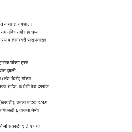
त कथा ज्ञानयज्ञाला
रीराम मंदिरासमोर हा भव्य
ग्रंथ व ज्ञानेश्वरी पारायणासह
राज यांच्या हस्ते
ुवात झाली.
संत पंढरी) यांच्या
्रवक्ते आहेत. कथेची वेळ दररोज
(खरवंडी), तबला वादक ह.भ.प.
यंकाळी ६ वाजता नेप्ती
च रोजी सकाळी ९ ते ११ या