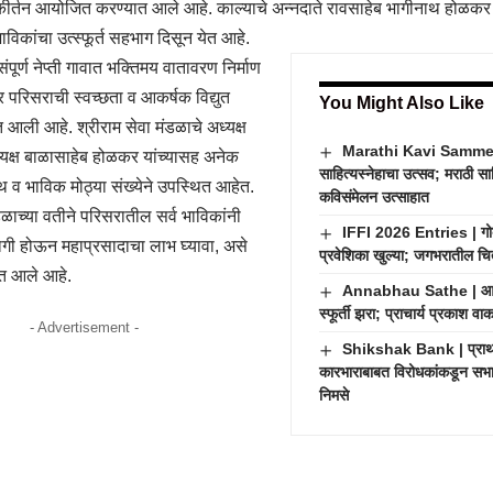
 कीर्तन आयोजित करण्यात आले आहे. काल्याचे अन्नदाते रावसाहेब भागीनाथ होळकर हे
ाविकांचा उत्स्फूर्त सहभाग दिसून येत आहे.
संपूर्ण नेप्ती गावात भक्तिमय वातावरण निर्माण
र परिसराची स्वच्छता व आकर्षक विद्युत
You Might Also Like
 आली आहे. श्रीराम सेवा मंडळाचे अध्यक्ष
Marathi Kavi Sammelan
्यक्ष बाळासाहेब होळकर यांच्यासह अनेक
साहित्यस्नेहाचा उत्सव; मराठी सा
्थ व भाविक मोठ्या संख्येने उपस्थित आहेत.
कविसंमेलन उत्साहात
डळाच्या वतीने परिसरातील सर्व भाविकांनी
IFFI 2026 Entries | गोव्
गी होऊन महाप्रसादाचा लाभ घ्यावा, असे
प्रवेशिका खुल्या; जगभरातील चित्
त आले आहे.
Annabhau Sathe | आण्णा
स्फूर्ती झरा; प्राचार्य प्रकाश व
- Advertisement -
Shikshak Bank | प्राथमि
कारभाराबाबत विरोधकांकडून सभास
निमसे