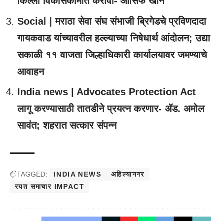
किल्ला विकासकामांत करावा- आसिफ खान
Social | मराठा सेवा संघ संभाजी ब्रिगेडचे प्रविणदादा
गायकवाड यांच्यावरील हल्ल्याच्या निषेधार्थ आंदोलन; उद्या
सकाळी ११ वाजता जिल्हाधिकारी कार्यालयावर जमण्याचे
आवाहन
India news | Advocates Protection Act
लागू करण्यासाठी तातडीने प्रयत्न करणार- ॲड. अमोल
सावंत; शहरात सत्कार संपन्न
TAGGED:
INDIA NEWS
अहिल्यानगर
रयत समाचार IMPACT