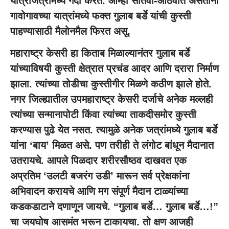
यात्राजत्रांमध्ये गर्दी करत. आम्ही सातवी-आठवीत असताना
गावोगावच्या यात्रांमध्ये फक्त गुलाब बर्डे यांची कुस्ती
पाहण्यासाठी मैलोनमैल फिरत असू.
महाराष्ट्र केसरी हा किताब मिळाल्यानंतर गुलाब बर्डे
यांच्याविषयी कुस्ती क्षेत्रात प्रचंड आदर आणि दरारा निर्माण
झाला. त्यांच्या तोडीचा कुस्तीगीर मिळणे कठीण झाले होते.
नगर जिल्ह्यातील उपमहाराष्ट्र केसरी दर्जाचे अनेक मल्लही
त्यांच्या सन्मानापोटी किंवा त्यांच्या ताकदीसमोर कुस्ती
करण्यास पुढे येत नसत. त्यामुळे अनेक जत्रांमध्ये गुलाब बर्डे
यांना ‘बाय’ मिळत असे. पण तरीही ते लंगोट बांधून मैदानात
उतरायचे. आपले पिळदार शरीरसौष्ठव दाखवत एक
अप्रतिम ‘उलटी बजरंग उडी’ मारून सर्व प्रेक्षकांना
अभिवादन करायचे आणि मग संपूर्ण मैदान टाळ्यांच्या
कडकडाटाने दणाणून जायचे. “गुलाब बर्डे… गुलाब बर्डे…!”
चा जयघोष आसमंत भरून टाकायचा. तो क्षण आजही