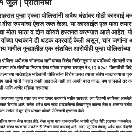
 १ जुलै | प्रतिनिधी
रात पुन्हा एकदा पोलिसांनी अवैध धंद्यांवर मोठी कारवाई क
 वीस रुपयांचा ऐवज जप्त केला. या कारवाईत एक मावा तयार
ूचा मोठा साठा व दोन कोयते हस्तगत करण्यात आले आहेत. 
े यांच्या पथकाने ही धडक कारवाई केली असून, चार जणांन
य मागील गुन्ह्यातील एक संशयित आरोपीही पुन्हा पोलिसांच्या
 पोलिस अधीक्षक सोमनाथ घार्गे यांच्या विशेष निर्देशानुसार पाथर्डीमध्ये सोमवार
ाल्या उर्फ तोफीक निजाम शेख यांच्या राहत्या घरातून ₹४,९२,४२०/- किमतीची विद
 काल्याच्या नातेवाईक महिलांनी पोलिसांना विरोध करत त्याचा संबंध नाकारण्याचा प्र
ोष खाडे यांनी “घरात काही आढळले नाही तर आम्ही परत जाऊ, पण सापडले तर का
तली आणि अखेर महिला नरमल्या.
ाल्याच्या जुन्या घरात एक मावा तयार करण्याचे मशीन सापडले. त्या ठिकाणी उपस्थित असले
ाब्यात घेण्यात आले. तसेच अवैध दारू साठा आढळलेल्या ठिकाणाहून काल्या शेख व अल्ताफ रशी
पान स्टॉल’ येथून दोन धारदार कोयते पोलिसांनी हस्तगत केले.
लिस पथक जेव्हा परतत होते, तेव्हा जुन्या मावा प्रकरणातील आरोपी सुनिल शिंदे (राहणार कसबापेठ) 
डे यांच्या पथकाची पाथर्डीत ही तिसरी मोठी कारवाई आहे. मावा, सुगंधित तंबाखू, अवैध दारू विक्रेत