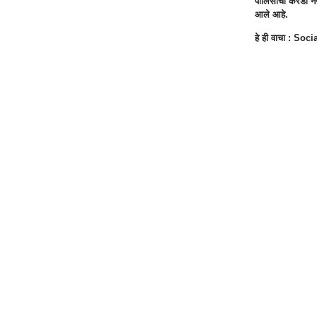
पोलिसांची करडी नजर
आले आहे.
हे ही वाचा :
Social