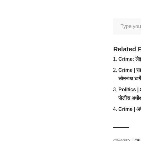
Related 
Crime: लेझर 
Crime | साव
सोमनाथ घार्ग
Politics | आ
पोलीस अधीक्
Crime | अवै
TAGGED:
CR