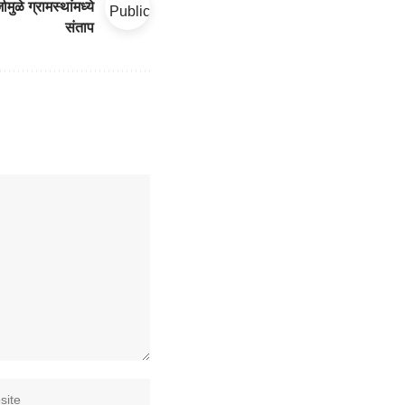
जामुळे ग्रामस्थांमध्ये
संताप