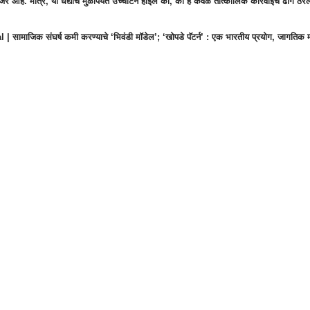
 आहे. मात्र, या धंद्यांचे मुळापर्यंत उच्चाटन होईल का, की हे केवळ तात्कालिक कारवाईचे ढोंग ठरेल
 | सामाजिक संघर्ष कमी करण्याचे ‘भिवंडी मॉडेल’; ‘खोपडे पॅटर्न’ : एक भारतीय प्रयोग, जागतिक म