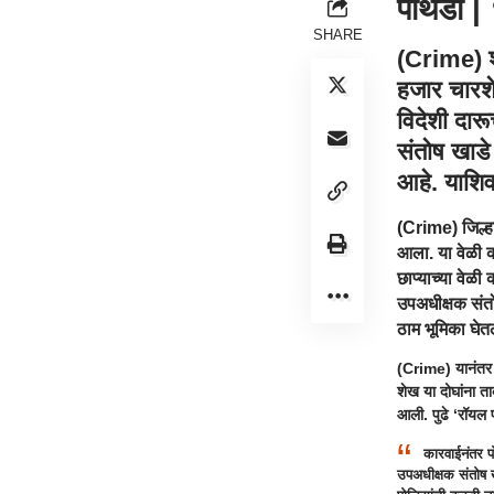
पाथर्डी |
SHARE
(Crime) शह
हजार चारशे
विदेशी दार
संतोष खाड
आहे. याशिवा
(Crime) जिल्हा
आला. या वेळी क
छाप्याच्या वेळी
उपअधीक्षक संत
ठाम भूमिका घे
(Crime) यानंतर क
शेख या दोघांना त
आली. पुढे ‘रॉयल 
कारवाईनंतर पो
उपअधीक्षक संतोष खा