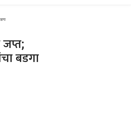
बडगा
 जप्त;
ांचा बडगा