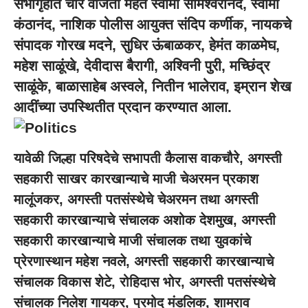
सभागृहात चार वाजता महंत स्वामी सोमेश्वरानंद, स्वामी
कंठानंद, नाशिक पोलीस आयुक्त संदिप कर्णीक, नायकचे
संपादक गोरख मदने, सुधिर ऊंबाळकर, हेमंत काळमेघ,
महेश साळूंखे, देवीदास बैरागी, अश्विनी पुरी, मच्छिंद्र
साळूंके, बाळासाहेब अस्वले, नितीन भालेराव, इम्रान शेख
आदींच्या उपस्थितीत प्रदान करण्यात आला.
यावेळी जिल्हा परिषदेचे सभापती कैलास वाकचौरे, अगस्ती
सहकारी साखर कारखान्याचे माजी चेअरमन प्रकाश
मालूंजकर, अगस्ती पतसंस्थेचे चेअरमन तथा अगस्ती
सहकारी कारखान्याचे संचालक अशोक देशमुख, अगस्ती
सहकारी कारखान्याचे माजी संचालक तथा युवकांचे
प्रेरणास्थान महेश नवले, अगस्ती सहकारी कारखान्याचे
संचालक विकास शेटे, रोहिदास भोर, अगस्ती पतसंस्थेचे
संचालक निलेश गायकर, प्रमोद मंडलिक, शामराव