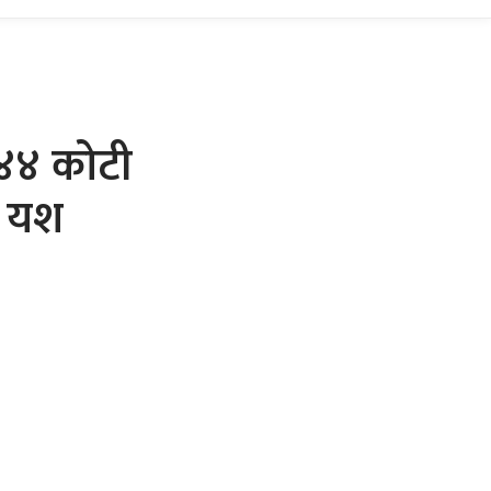
 ४४ कोटी
ा यश