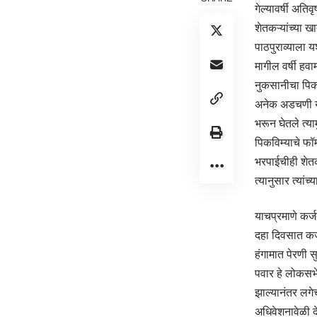
गेल्यावर्षी अत
शेतकऱ्यांच्या ख
पाठपुराव्याला 
मागील वर्षी हवा
नुकसानीचा पिकव
अनेक अडचणी येत ह
भरून घेतले त्य
पिकविम्याचे फॉ
भरपाईचीही शेतक
त्यानुसार त्या
याचप्रमाणे कर्ज
दहा दिवसात कर्
हंगामात पेरणी स
पवार हे लोकसभेच
झाल्यानंतर लगेच
अधिवेशनावेळी दे