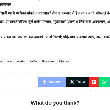
े आयोजन
ींसाठी आणि अधिकाऱ्यांवरील कारवाईविरोधात आमदार रोहित पवार यांनी थोपटले द
ाळा ‘एमआयडीसी’ला जुलैअखेर मान्यता; मुख्यमंत्री एकनाथ शिंदे यांचे आश्वासन, आ
 यांच्या जलसंधारणाच्या कामाची फलनिष्पत्ती; पहिल्याच पावसात ओढे, नाले, बंधारे 
ार
कर्जत
जामखेड
पिकविमा
रिजवान शेख
रोहित पवार
Facebook
Twitter
What do you think?