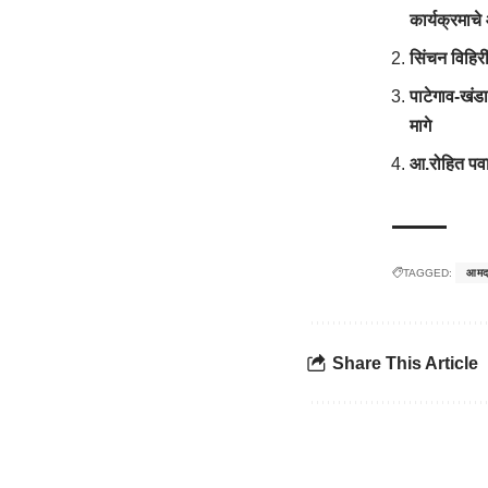
कार्यक्रमाच
सिंचन विहिर
पाटेगाव-खंड
मागे
आ.रोहित पवार
TAGGED:
आमद
Share This Article