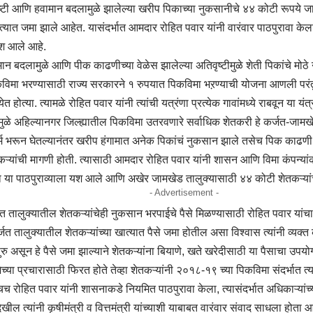
िवृष्टी आणि हवामान बदलामुळे झालेल्या खरीप पिकाच्या नुकसानीचे ४४ कोटी रूपये 
ात्यात जमा झाले आहेत. यासंदर्भात आमदार रोहित पवार यांनी वारंवार पाठपुरावा केला 
यश आले आहे.
मान बदलामुळे आणि पीक काढणीच्या वेळेस झालेल्या अतिवृष्टीमुळे शेती पिकांचे मोठे
िमा भरण्यासाठी राज्य सरकारने १ रुपयात पिकविमा भऱण्याची योजना आणली परंतु
ोत्या. त्यामळे रोहित पवार यांनी त्यांची यत्रंणा प्रत्येक गावांमध्ये राबवून या यंत्र
ामुळे अहिल्यानगर जिल्ह्यातील पिकविमा उतरवणारे सर्वाधिक शेतकरी हे कर्जत-जाम
र्म भरून घेतल्यानंतर खरीप हंगामात अनेक पिकांचं नुकसान झाले तसेच पिक काढणी
ऱ्यांची मागणी होती. त्यासाठी आमदार रोहित पवार यांनी शासन आणि विमा कंपन्यां
ंच्या या पाठपुराव्याला यश आले आणि अखेर जामखेड तालुक्यासाठी ४४ कोटी शेतकऱ्यां
- Advertisement -
त तालुक्यातील शेतकऱ्यांचेही नुकसान भरपाईचे पैसे मिळण्यासाठी रोहित पवार यांचा 
जत तालुक्यातील शेतकऱ्यांच्या खात्यात पैसे जमा होतील असा विश्वास त्यांनी व्यक्
ुरु असून हे पैसे जमा झाल्याने शेतकऱ्यांना बियाणे, खते खरेदीसाठी या पैसाचा उपय
्या प्रचारासाठी फिरत होते तेव्हा शेतकऱ्यांनी २०१८-१९ च्या पिकविमा संदर्भात त्य
च रोहित पवार यांनी शासनाकडे नियमित पाठपुरावा केला, त्यासंदर्भात अधिकाऱ्यांच्य
खील त्यांनी कृषीमंत्री व वित्तमंत्री यांच्याशी याबाबत वारंवार संवाद साधला होता आणि