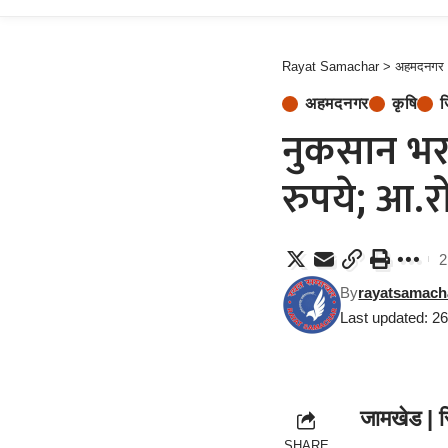
Rayat Samachar
>
अहमदनगर
अहमदनगर
कृषि
ज
नुकसान भरप
रुपये; आ.र
2
By
rayatsamach
Last updated: 2
जामखेड | 
SHARE